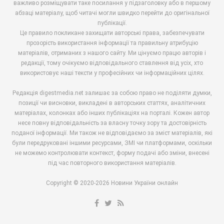
важливо розміщувати таке посилання у підзаголовку або в першому
абзаці матеріалу, щоб читачі могли швидко перейти до оригінальної
публікації.
Це правило покликане захищати авторські права, забезпечувати
прозорість використання інформації та правильну атрибуцію
матеріалів, отриманих з нашого сайту. Ми цінуємо працю авторів і
редакції, тому очікуємо відповідального ставлення від усіх, хто
використовує наші тексти у професійних чи інформаційних цілях.
Редакція digestmedia.net залишає за собою право не поділяти думки,
позиції чи висновки, викладені в авторських статтях, аналітичних
матеріалах, колонках або інших публікаціях на порталі. Кожен автор
несе повну відповідальність за власну точку зору та достовірність
поданої інформації. Ми також не відповідаємо за зміст матеріалів, які
були передруковані іншими ресурсами, ЗМІ чи платформами, оскільки
не можемо контролювати контекст, форму подачі або зміни, внесені
під час повторного використання матеріалів.
Copyright © 2020-2026 Новини України онлайн