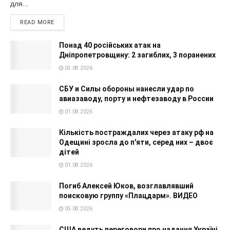
для...
READ MORE
Понад 40 російських атак на
Дніпропетровщину: 2 загиблих, 3 поранених
03.08.2026
СБУ и Силы обороны нанесли удар по
авиазаводу, порту и нефтезаводу в России
01.08.2026
Кількість постраждалих через атаку рф на
Одещині зросла до п'яти, серед них – двоє
дітей
01.08.2026
Погиб Алексей Юков, возглавлявший
поисковую группу «Плацдарм». ВИДЕО
05.08.2026
США ведуть переговори про надання Україні