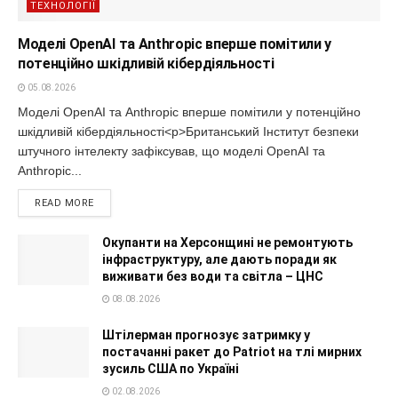
ТЕХНОЛОГІЇ
Моделі OpenAI та Anthropic вперше помітили у
потенційно шкідливій кібердіяльності
05.08.2026
Моделі OpenAI та Anthropic вперше помітили у потенційно
шкідливій кібердіяльності<p>Британський Інститут безпеки
штучного інтелекту зафіксував, що моделі OpenAI та
Anthropic...
READ MORE
Окупанти на Херсонщині не ремонтують
інфраструктуру, але дають поради як
виживати без води та світла – ЦНС
08.08.2026
Штілерман прогнозує затримку у
постачанні ракет до Patriot на тлі мирних
зусиль США по Україні
02.08.2026