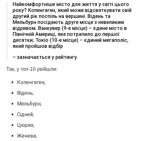
Найкомфортніше місто для життя у світі цього
року? Копенгаген, який може відсвяткувати свій
другий рік поспіль на вершині. Відень та
Мельбурн посідають друге місце з невеликим
відривом. Ванкувер (9-е місце) – єдине місто в
Північній Америці, яке потрапило до першої
десятки; Токіо (10-е місце) – єдиний мегаполіс,
який пройшов відбір
– зазначається у рейтингу.
Так, у топ-10 увійшли:
Копенгаген;
Відень;
Мельбурн;
Сідней;
Цюрих;
Женева;