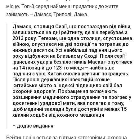
місце. Топ-3 серед найменш придатних до життя
займають – Дамаск, Триполі, Дакка.
Дамаск, столиця Сирії, що постраждав від війни,
залишається на дні рейтингу, де він перебуває з
2013 року. Тегеран, ще одна столиця, спустошена
війною, опустився на дві позиції та потрапив до
нижньої десятки. Усі найбільші падіння цього
року відбулися на Близькому Сході. Після серії
іранських ударів безпілотників Маскат опустився
на 14 позицій до 123-го місця – найбільше
падіння з усіх. Китай очолив рейтинг покращень.
Після років державних інвестицій кожне
китайське місто в індексі підвищило свій бал
охорони здоров'я. Покращення включають
розширення медичного страхування та прогрес у
досягненні урядової мети, яка полягає в тому,
щоб медичні заклади були доступні в межах 15
хвилин ходьби від кожного мешканця
– додає видання.
Рейтинг оцінюється за п'ятьма категоріями: охорона