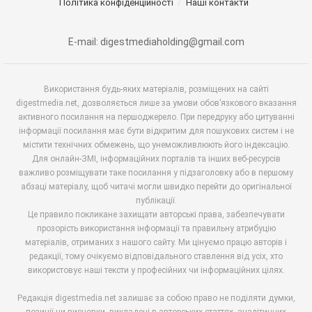
Політика конфіденційності
Наші контакти
E-mail: digestmediaholding@gmail.com
Використання будь-яких матеріалів, розміщених на сайті
digestmedia.net, дозволяється лише за умови обов’язкового вказання
активного посилання на першоджерело. При передруку або цитуванні
інформації посилання має бути відкритим для пошукових систем і не
містити технічних обмежень, що унеможливлюють його індексацію.
Для онлайн-ЗМІ, інформаційних порталів та інших веб-ресурсів
важливо розміщувати таке посилання у підзаголовку або в першому
абзаці матеріалу, щоб читачі могли швидко перейти до оригінальної
публікації.
Це правило покликане захищати авторські права, забезпечувати
прозорість використання інформації та правильну атрибуцію
матеріалів, отриманих з нашого сайту. Ми цінуємо працю авторів і
редакції, тому очікуємо відповідального ставлення від усіх, хто
використовує наші тексти у професійних чи інформаційних цілях.
Редакція digestmedia.net залишає за собою право не поділяти думки,
позиції чи висновки, викладені в авторських статтях, аналітичних