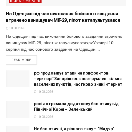
ВІЙНА В УКРАЇНІ
На Одещині під час виконання бойового завдання
втрачено винищувач МіГ-29, пілот катапультувався
10.08.2026
На Одещині під час виконання бойового завдання втрачено
винищувач МіГ-29, пілот катапультувався<p>Увечері 10
серпня під час бойового завдання на Одещині...
READ MORE
рф продовжує атаки на прифронтові
території Запоріжжя: знеструмлені кілька
населених пунктів, частково зник інтернет
10.08.2026
росія отримала додаткову балістику від
Північної Кореї – Зеленський
10.08.2026
Не балістичні, а різного типу – “Мадяр”