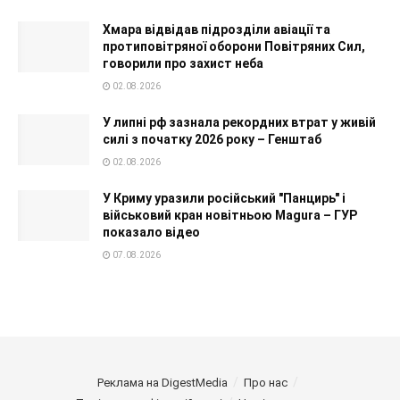
Хмара відвідав підрозділи авіації та
протиповітряної оборони Повітряних Сил,
говорили про захист неба
02.08.2026
У липні рф зазнала рекордних втрат у живій
силі з початку 2026 року – Генштаб
02.08.2026
У Криму уразили російський "Панцирь" і
військовий кран новітньою Magura – ГУР
показало відео
07.08.2026
Реклама на DigestMedia
Про нас