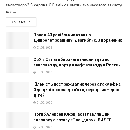
захисту<p>З 5 серпня ЄС змінює умови тимчасового захисту
для...
READ MORE
Понад 40 російських атак на
Дніпропетровщину: 2 загиблих, 3 поранених
03.08.2026
СБУ и Силы обороны нанесли удар по
авиазаводу, порту и нефтезаводу в России
01.08.2026
Кількість постраждалих через атаку рф на
Одещині зросла до п'яти, серед них – двоє
дітей
01.08.2026
Погиб Алексей Юков, возглавлявший
поисковую группу «Плацдарм». ВИДЕО
05.08.2026