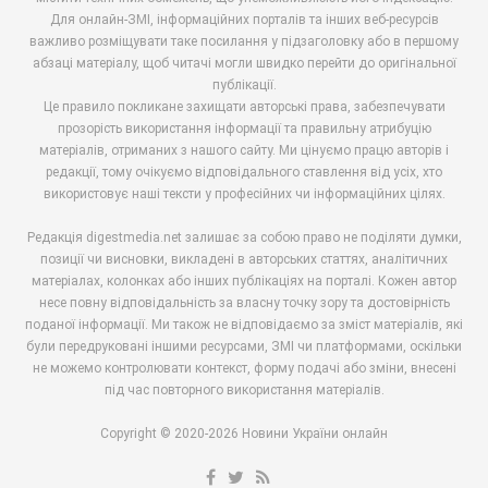
Для онлайн-ЗМІ, інформаційних порталів та інших веб-ресурсів
важливо розміщувати таке посилання у підзаголовку або в першому
абзаці матеріалу, щоб читачі могли швидко перейти до оригінальної
публікації.
Це правило покликане захищати авторські права, забезпечувати
прозорість використання інформації та правильну атрибуцію
матеріалів, отриманих з нашого сайту. Ми цінуємо працю авторів і
редакції, тому очікуємо відповідального ставлення від усіх, хто
використовує наші тексти у професійних чи інформаційних цілях.
Редакція digestmedia.net залишає за собою право не поділяти думки,
позиції чи висновки, викладені в авторських статтях, аналітичних
матеріалах, колонках або інших публікаціях на порталі. Кожен автор
несе повну відповідальність за власну точку зору та достовірність
поданої інформації. Ми також не відповідаємо за зміст матеріалів, які
були передруковані іншими ресурсами, ЗМІ чи платформами, оскільки
не можемо контролювати контекст, форму подачі або зміни, внесені
під час повторного використання матеріалів.
Copyright © 2020-2026 Новини України онлайн