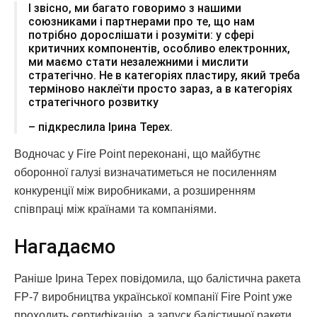
І звісно, ми багато говоримо з нашими
союзниками і партнерами про те, що нам
потрібно дорослішати і розуміти: у сфері
критичних компонентів, особливо електронних,
ми маємо стати незалежними і мислити
стратегічно. Не в категоріях пластиру, який треба
терміново наклеїти просто зараз, а в категоріях
стратегічного розвитку
– підкреслила Ірина Терех.
Водночас у Fire Point переконані, що майбутнє
оборонної галузі визначатиметься не посиленням
конкуренції між виробниками, а розширенням
співпраці між країнами та компаніями.
Нагадаємо
Раніше Ірина Терех повідомила, що балістична ракета
FP-7 виробництва української компанії Fire Point уже
проходить сертифікацію, а запуск балістичної ракети