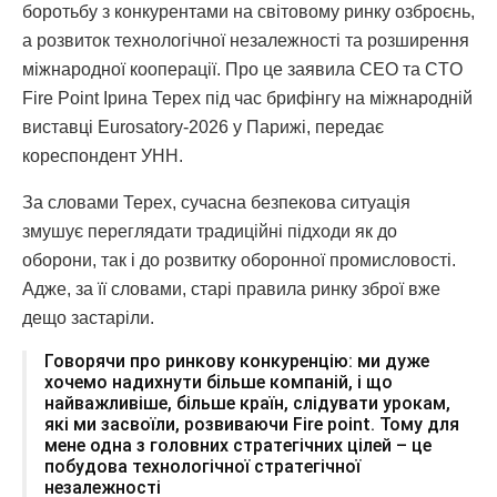
боротьбу з конкурентами на світовому ринку озброєнь,
а розвиток технологічної незалежності та розширення
міжнародної кооперації. Про це заявила CEO та CTO
Fire Point Ірина Терех під час брифінгу на міжнародній
виставці Eurosatory-2026 у Парижі, передає
кореспондент УНН.
За словами Терех, сучасна безпекова ситуація
змушує переглядати традиційні підходи як до
оборони, так і до розвитку оборонної промисловості.
Адже, за її словами, старі правила ринку зброї вже
дещо застаріли.
Говорячи про ринкову конкуренцію: ми дуже
хочемо надихнути більше компаній, і що
найважливіше, більше країн, слідувати урокам,
які ми засвоїли, розвиваючи Fire point. Тому для
мене одна з головних стратегічних цілей – це
побудова технологічної стратегічної
незалежності