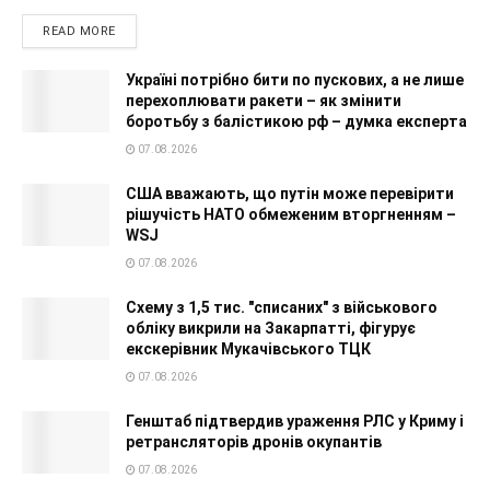
READ MORE
Україні потрібно бити по пускових, а не лише
перехоплювати ракети – як змінити
боротьбу з балістикою рф – думка експерта
07.08.2026
США вважають, що путін може перевірити
рішучість НАТО обмеженим вторгненням –
WSJ
07.08.2026
Схему з 1,5 тис. "списаних" з військового
обліку викрили на Закарпатті, фігурує
екскерівник Мукачівського ТЦК
07.08.2026
Генштаб підтвердив ураження РЛС у Криму і
ретрансляторів дронів окупантів
07.08.2026