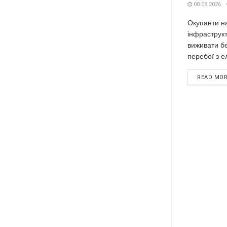
08.08.2026
Окупанти н
інфраструкт
виживати бе
перебої з е
READ MO