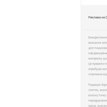
Реклама на 
Використання 
вказання акт
для пошукови
інформаційни
матеріалу, що
Це правило п
атрибуцію мат
ставлення від
Редакція dige
статтях, анал
власну точку 
передрукован
зміни, внесен