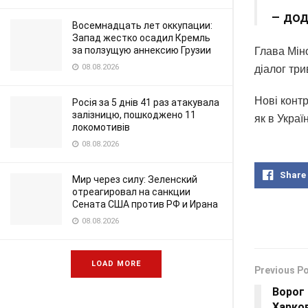
– до
Восемнадцать лет оккупации:
Запад жестко осадил Кремль
за ползущую аннексию Грузии
Глава Мін
08.08.2026
діалог тр
Нові контр
Росія за 5 днів 41 раз атакувала
залізницю, пошкоджено 11
як в Укра
локомотивів
08.08.2026
Share
Мир через силу: Зеленский
отреагировал на санкции
Сената США против РФ и Ирана
08.08.2026
LOAD MORE
Previous P
Ворог 
Харков