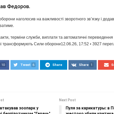
дав Федоров.
оборони наголосив на важливості зворотного звʼязку і дода
иватиме.
акти, терміни служби, виплати та автоматичні переведення 
їні трансформують Сили оборони12.06.26, 17:52 • 3927 перег
10
Tweet
6
Share
Share
1
S
ost
Next Post
атакував зоопарк у
Пуля за карикатуры: в 
і безпілотником "Герань"
жестоко убили критика