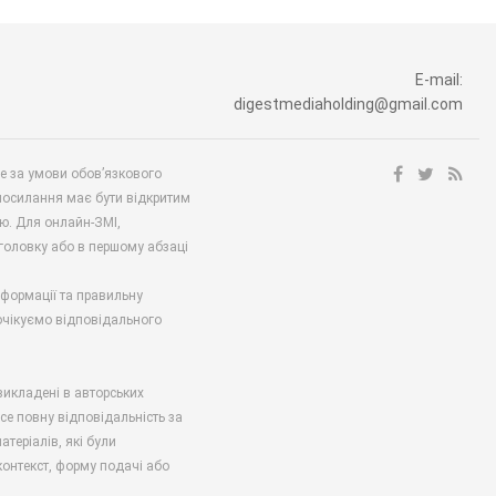
E-mail:
digestmediaholding@gmail.com
ше за умови обов’язкового
посилання має бути відкритим
ю. Для онлайн-ЗМІ,
аголовку або в першому абзаці
нформації та правильну
 очікуємо відповідального
викладені в авторських
есе повну відповідальність за
атеріалів, які були
онтекст, форму подачі або