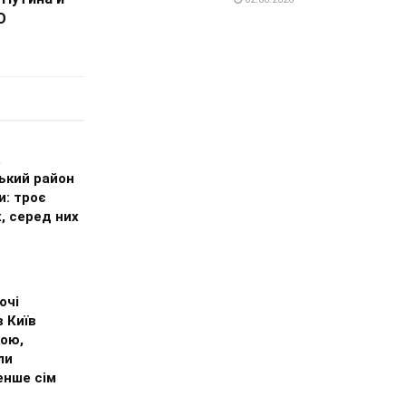
О
а
ький район
и: троє
, серед них
очі
 Київ
кою,
ли
нше сім