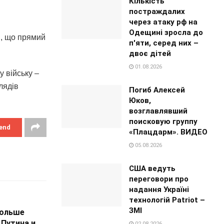
Кількість
постраждалих
через атаку рф на
Одещині зросла до
в, що прямий
п'яти, серед них –
двоє дітей
01.08.2026
у війську –
лядiв
Погиб Алексей
Юков,
возглавлявший
поисковую группу
end
«Плацдарм». ВИДЕО
05.08.2026
США ведуть
переговори про
надання Україні
технологій Patriot –
ЗМІ
Польше
 Путина и
02.08.2026