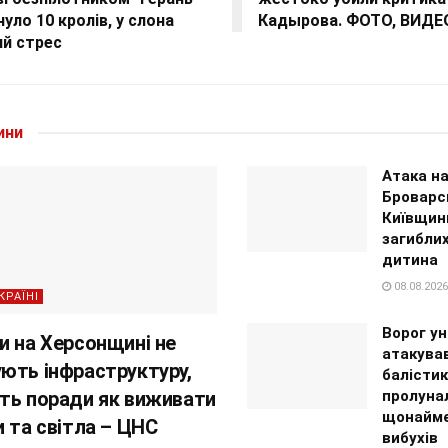
нуло 10 кролів, у слона
Кадырова. ФОТО, ВИДЕ
ий стрес
ини
Атака н
Броварс
Київщин
загиблих
дитина
08.08.2026
КРАЇНІ
Ворог ун
и на Херсонщині не
атакував
ють інфраструктуру,
балісти
ть поради як виживати
пролуна
щонайме
и та світла – ЦНС
вибухів