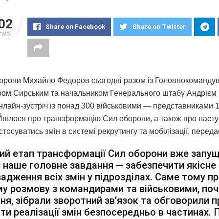
02
Share on Facebook
Share on Twitter
IEWS
борони Михайло Федоров сьогодні разом із Головнокоманду
ом Сирським та начальником Генерального штабу Андрієм
нлайн-зустріч із понад 300 військовими — представниками 1
 Йшлося про трансформацію Сил оборони, а також про насту
стосуватись змін в системі рекрутингу та мобілізації, перед
й етап трансформації Сил оборони вже запущ
 наше головне завдання — забезпечити якісне
адження всіх змін у підрозділах. Саме тому п
у розмову з командирами та військовими, поч
ня, зібрали зворотний зв’язок та обговорили п
ти реалізації змін безпосередньо в частинах. 