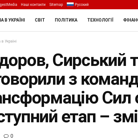
gestMedia
Наші контакти
Sitemap
Русский
А В УКРАЇНІ
СВІТ
ПОЛІТИКА
ТЕХНОЛОГІЇ
ФІНАН
 в Україні
доров, Сирський т
говорили з коман
ансформацію Сил 
тупний етап – змі
0