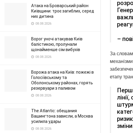
розро
Атака на Броварський район
Генер
Київщини: троє загиблих, серед
важли
них дитина
реагу
08.08.2026
– пов
Ворог уночі атакував Київ
балістикою, пролунали
щонайменше сім вибухів
За словами
08.08.2026
механізми
забезпечен
Ворожа атака на Київ: пожежі в
етапу тра
Голосіївському та
Оболонському районах, горять
резервуари з паливом
Перши
08.08.2026
лінії
штурм
катег
The Atlantic: обещания
Вашингтона зависли, а Москва
ризик
усилила удары
зміни
08.08.2026