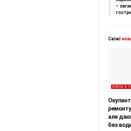
– заги
гостр
Свіжі
нов
ВІЙНА В У
Окупант
ремонту
але даю
без вод