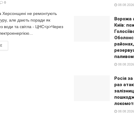
0
08.08.2026
а Херсонщині не ремонтують
Ворожа 
уру, але дають поради як
Київ: по
з води та світла - ЦНС<p>Через
Голосіїв
лектроенергією...
Оболонс
районах,
RE
резерву
паливом
08.08.2026
Росія за
раз ата
залізни
пошкодж
локомот
08.08.2026