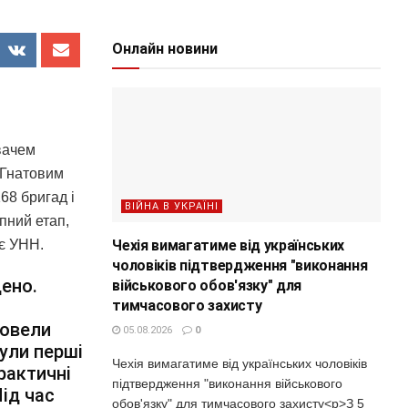
Онлайн новини
вачем
 Гнатовим
68 бригад і
ВІЙНА В УКРАЇНІ
пний етап,
Чехія вимагатиме від українських
ає УНН.
чоловіків підтвердження "виконання
ено.
військового обов'язку" для
тимчасового захисту
ровели
05.08.2026
0
ули перші
Чехія вимагатиме від українських чоловіків
рактичні
підтвердження "виконання військового
Під час
обов'язку" для тимчасового захисту<p>З 5