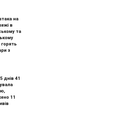
атака на
жежі в
ському та
ькому
 горять
ари з
 5 днів 41
кувала
цю,
ено 11
ивів