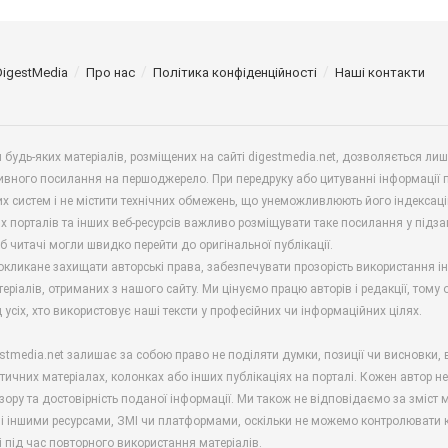
DigestMedia
Про нас
Політика конфіденційності
Наші контакти
будь-яких матеріалів, розміщених на сайті digestmedia.net, дозволяється ли
ивного посилання на першоджерело. При передруку або цитуванні інформації 
х систем і не містити технічних обмежень, що унеможливлюють його індексаці
х порталів та інших веб-ресурсів важливо розміщувати таке посилання у підз
б читачі могли швидко перейти до оригінальної публікації.
окликане захищати авторські права, забезпечувати прозорість використання і
еріалів, отриманих з нашого сайту. Ми цінуємо працю авторів і редакції, тому
 усіх, хто використовує наші тексти у професійних чи інформаційних цілях.
stmedia.net залишає за собою право не поділяти думки, позиції чи висновки, 
ітичних матеріалах, колонках або інших публікаціях на порталі. Кожен автор н
зору та достовірність поданої інформації. Ми також не відповідаємо за зміст м
і іншими ресурсами, ЗМІ чи платформами, оскільки не можемо контролювати к
і під час повторного використання матеріалів.