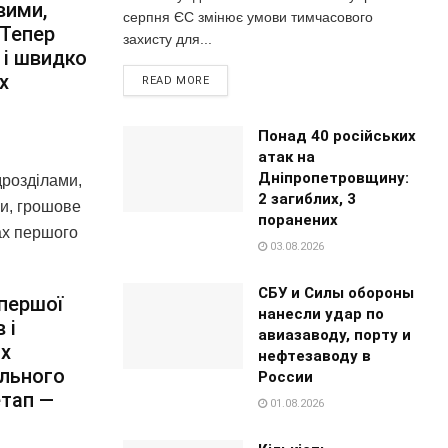
вими,
серпня ЄС змінює умови тимчасового
 Тепер
захисту для...
 і швидко
х
READ MORE
Понад 40 російських
атак на
Дніпропетровщину:
дрозділами,
2 загиблих, 3
би, грошове
поранених
жах першого
03.08.2026
СБУ и Силы обороны
 першої
нанесли удар по
 і
авиазаводу, порту и
их
нефтезаводу в
ального
России
етап —
01.08.2026