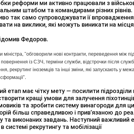
бки реформи ми активно працювали з військо
альним штабом та командирами різних рівнів.
во так само супроводжувати її впровадження
вати на виклики, які можуть виникати на місця
ідомив Федоров.
 міністра, "обговорили нові контракти, переведення між пі
 повернення із СЗЧ, терміни служби, відстрочки після служ
ня, рекрутинг іноземців та інші зміни, які запускають у ме
нсформації".
й етап має чітку мету — посилити підрозділи
, створити кращі умови для залучення піхотинців
овиків та зробити систему винагороди для ц
орій більш справедливою і прив’язаною до ре
у та виконаних завдань. Наступний важливий 
 в системі рекрутингу та мобілізації