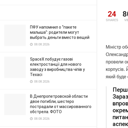
24
8
SHARES
V
ПФУ напомнил о “пакете
малыша”: родители могут
выбрать деньги вместо вещей
08.08.2026
Міністр о
Олександр
SpaceX побудує газові
провели о
електростанції для нового
корпусів.
заводу з виробництва чіпів у
Техасі
який буде 
08.08.2026
Перши
Зараз
В Днепропетровской области
двое погибли, шестеро
впров
пострадали от массированного
окрем
обстрела. ФОТО
питан
08.08.2026
аспек