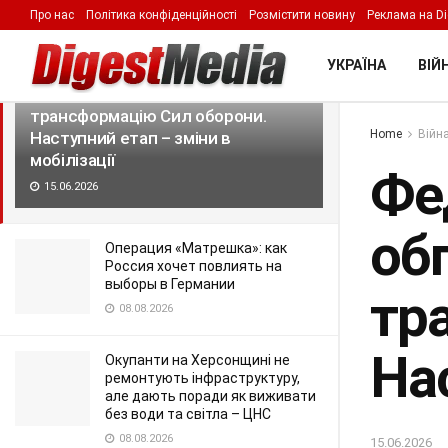
Про нас
Політика конфіденційності
Розмістити новину
Реклама на Di
LATEST
TRENDING
Filter
УКРАЇНА
ВІЙН
Федоров, Сирський та Гнатов
обговорили з командирами
трансформацію Сил оборони.
Home
Війна
Наступний етап – зміни в
мобілізації
Фе
15.06.2026
об
Операция «Матрешка»: как
Россия хочет повлиять на
выборы в Германии
тр
08.08.2026
Нас
Окупанти на Херсонщині не
ремонтують інфраструктуру,
але дають поради як виживати
без води та світла – ЦНС
08.08.2026
15.06.2026