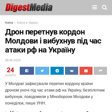
Home
Війна в Україні
Дрон перетнув кордон
Молдови і вибухнув під час
атаки рф на Україну
08.06.2026
24
SHARES
У Молдові зафіксували перетин кордону країни
дроном уночі під час атаки рф на Україну, безпілотник
вибухнув, повідомили у Міноборони Молдови у
понеділок, пише УНН.