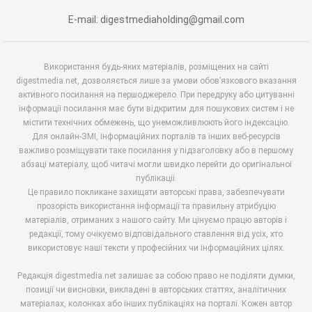
E-mail: digestmediaholding@gmail.com
Використання будь-яких матеріалів, розміщених на сайті
digestmedia.net, дозволяється лише за умови обов’язкового вказання
активного посилання на першоджерело. При передруку або цитуванні
інформації посилання має бути відкритим для пошукових систем і не
містити технічних обмежень, що унеможливлюють його індексацію.
Для онлайн-ЗМІ, інформаційних порталів та інших веб-ресурсів
важливо розміщувати таке посилання у підзаголовку або в першому
абзаці матеріалу, щоб читачі могли швидко перейти до оригінальної
публікації.
Це правило покликане захищати авторські права, забезпечувати
прозорість використання інформації та правильну атрибуцію
матеріалів, отриманих з нашого сайту. Ми цінуємо працю авторів і
редакції, тому очікуємо відповідального ставлення від усіх, хто
використовує наші тексти у професійних чи інформаційних цілях.
Редакція digestmedia.net залишає за собою право не поділяти думки,
позиції чи висновки, викладені в авторських статтях, аналітичних
матеріалах, колонках або інших публікаціях на порталі. Кожен автор