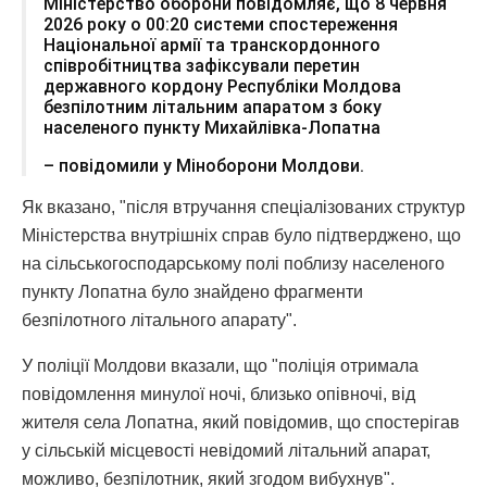
Міністерство оборони повідомляє, що 8 червня
2026 року о 00:20 системи спостереження
Національної армії та транскордонного
співробітництва зафіксували перетин
державного кордону Республіки Молдова
безпілотним літальним апаратом з боку
населеного пункту Михайлівка-Лопатна
– повідомили у Міноборони Молдови.
Як вказано, "після втручання спеціалізованих структур
Міністерства внутрішніх справ було підтверджено, що
на сільськогосподарському полі поблизу населеного
пункту Лопатна було знайдено фрагменти
безпілотного літального апарату".
У поліції Молдови вказали, що "поліція отримала
повідомлення минулої ночі, близько опівночі, від
жителя села Лопатна, який повідомив, що спостерігав
у сільській місцевості невідомий літальний апарат,
можливо, безпілотник, який згодом вибухнув".