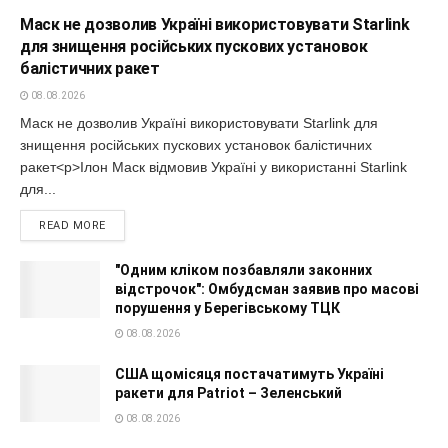
Маск не дозволив Україні використовувати Starlink
для знищення російських пускових установок
балістичних ракет
08.08.2026
Маск не дозволив Україні використовувати Starlink для
знищення російських пускових установок балістичних
ракет<p>Ілон Маск відмовив Україні у використанні Starlink
для...
READ MORE
"Одним кліком позбавляли законних
відстрочок": Омбудсман заявив про масові
порушення у Берегівському ТЦК
08.08.2026
США щомісяця постачатимуть Україні
ракети для Patriot – Зеленський
08.08.2026