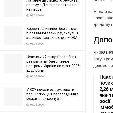
Латание дыр вместо ремонта:
почему в Донецке постоянно
нет воды
Міністр на
06.08.2026
профінанс
кредитну 
Херсон залишився без світла
після нічної атаки рф, ситуація
Допо
залишається складною – ОВА
06.08.2026
Як заявили
Зеленський очікує "потрібних
року в рам
результатів" балістичної
допомогти 
програми України на етапі 2026-
2027 років
Пакет
06.08.2026
позик
2,26 
У ЗСУ почали оформлювати
яке т
перші спрощені переведення в
межах двох корпусів
росії
06.08.2026
іммоб