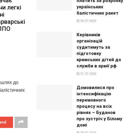
ачає
платить за розробку
чи легкі
українських
балістичних ракет
ні
арварські
30.07.2026
 ППО
Керівників
організацій
судитимуть за
підготовку
кримських дітей до
служби в армії рф
31.07.2026
є шлях до
Домовилися про
балістичних
інтенсифікацію
перемовного
процесу на всіх
рівнях – Буданов
про зустріч у Білому
end
домі
28.07.2026