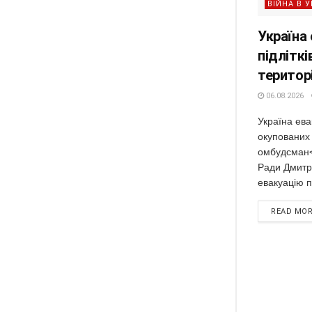
ВІЙНА В У
Україна
підліткі
територ
06.08.2026
Україна ева
окупованих 
омбудсман<
Ради Дмитр
евакуацію п'
READ MO