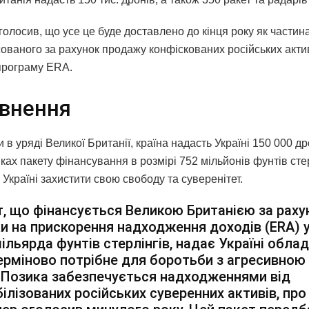
голосив, що усе це буде доставлено до кінця року як частина
ованого за рахунок продажу конфіскованих російських акти
програму ERA.
внення
 в уряді Великої Британії, країна надасть Україні 150 000 др
ках пакету фінансування в розмірі 752 мільйонів фунтів сте
Україні захистити свою свободу та суверенітет.
, що фінансується Великою Британією за раху
и на прискорення надходження доходів (ERA) у
мільярда фунтів стерлінгів, надає Україні обла
ерміново потрібне для боротьби з агресивною
. Позика забезпечується надходженнями від
ілізованих російських суверенних активів, про 