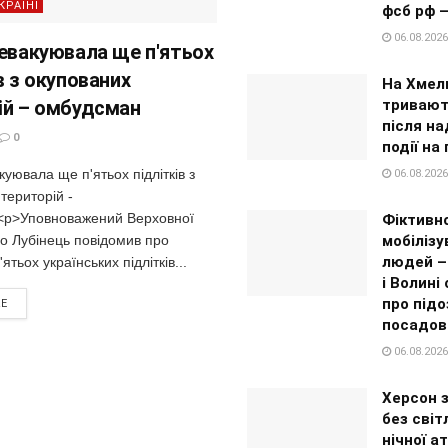
КРАЇНІ
фсб рф 
06.08.2026
 евакуювала ще п'ятьох
в з окупованих
На Хмел
ій – омбудсман
тривают
після на
0
події на 
куювала ще п'ятьох підлітків з
06.08.2026
територій -
p>Уповноважений Верховної
Фіктивн
о Лубінець повідомив про
мобілізу
людей – 
ятьох українських підлітків...
і Волині
про підо
RE
посадов
06.08.2026
Херсон 
без світ
нічної а