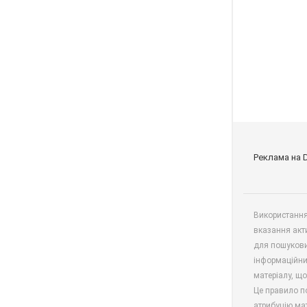
Реклама на 
Використання 
вказання акт
для пошукови
інформаційни
матеріалу, що
Це правило п
атрибуцію мат