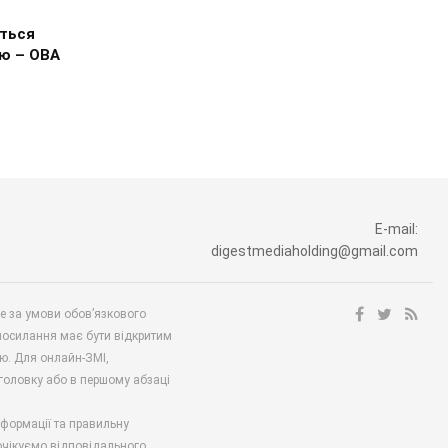
я
ться
ю – ОВА
E-mail:
digestmediaholding@gmail.com
ше за умови обов’язкового
посилання має бути відкритим
ю. Для онлайн-ЗМІ,
аголовку або в першому абзаці
нформації та правильну
 очікуємо відповідального