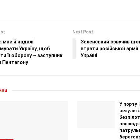
ost
Next Post
 має й надалі
Зеленський озвучив щом
мувати Україну, щоб
втрати російської армії н
ти її оборону – заступник
Україні
и Пентагону
ини
У порту 
результа
безпілот
пошкодж
патрульн
берегово