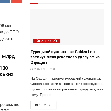
996 млн
ари до ППО.
ідкриття
ВІЙНА В УКРАЇНІ
Турецький суховантаж Golden Leo
1 млрд
затонув після ракетного удару рф на
Одещині
 100
26.07.2026
0
нських
На Одещині затонув турецький суховантаж
Golden Leo, який зазнав важких пошкоджень
під час російського ракетного удару тиждень
тому. Про це...
оровим, що
READ MORE
в ППО.