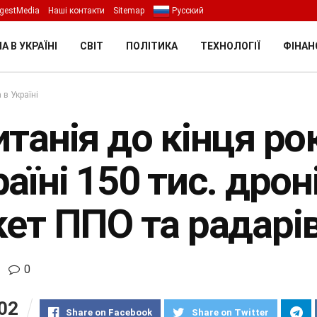
gestMedia
Наші контакти
Sitemap
Русский
А В УКРАЇНІ
СВІТ
ПОЛІТИКА
ТЕХНОЛОГІЇ
ФІНАН
 в Україні
итанія до кінця ро
аїні 150 тис. дрон
кет ППО та радарі
0
02
Share on Facebook
Share on Twitter