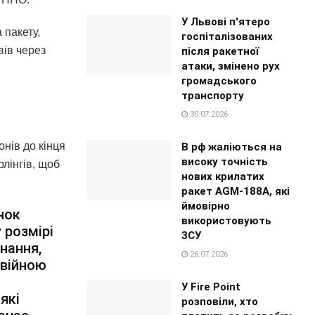
У Львові п'ятеро
 пакету,
госпіталізованих
вів через
після ракетної
атаки, змінено рух
громадського
транспорту
30.07.2026
онів до кінця
В рф жаліються на
високу точність
рлінгів, щоб
нових крилатих
ракет AGM-188A, які
ймовірно
нок
використовують
 розмірі
ЗСУ
днання,
26.07.2026
 війною
У Fire Point
які
розповіли, хто