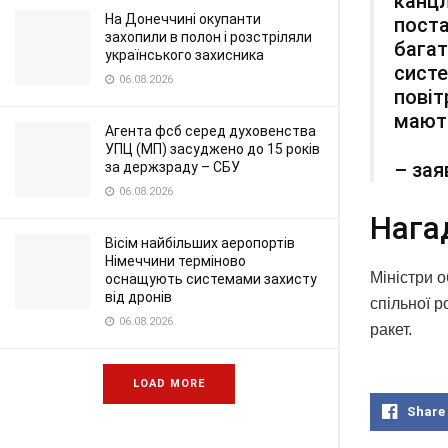
канцл
На Донеччині окупанти
поста
захопили в полон і розстріляли
багат
українського захисника
систе
06.08.2026
повіт
мають
Агента фсб серед духовенства
УПЦ (МП) засуджено до 15 років
– зая
за держзраду – СБУ
06.08.2026
Нага
Вісім найбільших аеропортів
Німеччини терміново
Міністри о
оснащують системами захисту
від дронів
спільної 
06.08.2026
ракет.
LOAD MORE
Share