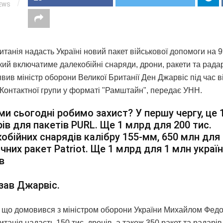
IEWS
танія надасть Україні новий пакет військової допомоги на 
який включатиме далекобійні снаряди, дрони, ракети та рад
вив міністр оборони Великої Британії Ден Джарвіс під час в
 Контактної групи у форматі "Рамштайн", передає УНН.
ми сьогодні робимо захист? У першу чергу, це 
ів для пакетів PURL. Ще 1 млрд для 200 тис.
обійних снарядів калібру 155-мм, 650 млн для
чних ракет Patriot. Ще 1 млрд для 1 млн украї
в
зав Джарвіс.
, що домовився з міністром оборони України Михайлом Фед
танія надасть 150 тис. дронів, а також 350 ракет та радарі