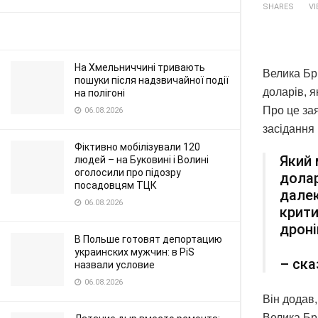
SHARES
V
На Хмельниччині тривають
Велика Бри
пошуки після надзвичайної події
доларів, 
на полігоні
Про це зая
06.08.2026
засідання
Фіктивно мобілізували 120
Який 
людей – на Буковині і Волині
оголосили про підозру
долар
посадовцям ТЦК
далек
06.08.2026
крити
дроні
В Польше готовят депортацию
украинских мужчин: в PiS
– ска
назвали условие
06.08.2026
Він додав
Велика Бри