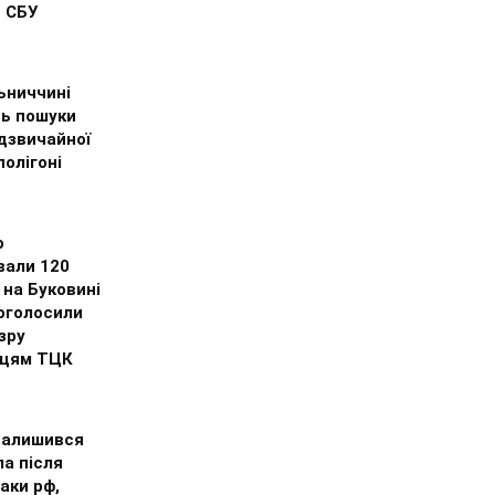
– СБУ
ьниччині
ь пошуки
дзвичайної
полігоні
о
вали 120
на Буковині
 оголосили
зру
цям ТЦК
залишився
ла після
таки рф,