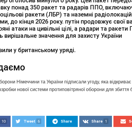
ер оголосив минулого року. Цей пакет передб
вку понад 350 ракет та радарів ППО, включаю
оцільові ракети (ЛБР) та наземні радіолокацій
ми, до кінця 2026 року. путін продовжує свої в
ряні атаки на цивільні цілі, а радари та ракети
 вирішальне значення для захисту України
вили у британському уряді.
даємо
борони Німеччини та України підписали угоду, яка відкрива
розробки нової системи протиповітряної оборони для збиття 
10
Tweet
6
Share
Share
1
S