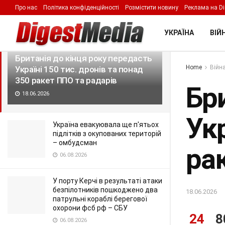
Про нас
Політика конфіденційності
Розмістити новину
Реклама на Di
LATEST
TRENDING
Filter
УКРАЇНА
ВІЙН
Британія до кінця року передасть
Home
Війна
Україні 150 тис. дронів та понад
350 ракет ППО та радарів
Бр
18.06.2026
Укр
Україна евакуювала ще п'ятьох
підлітків з окупованих територій
– омбудсман
ра
06.08.2026
У порту Керчі в результаті атаки
безпілотників пошкоджено два
18.06.2026
патрульні кораблі берегової
охорони фсб рф – СБУ
24
8
06.08.2026