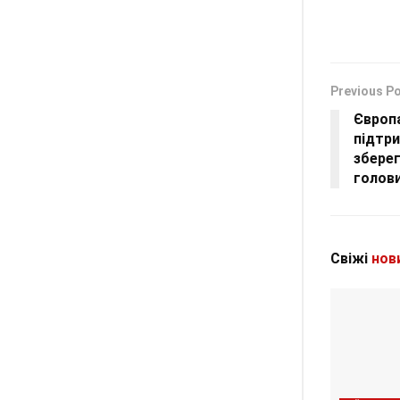
Previous P
Європа
підтри
зберег
голов
Свіжі
нов