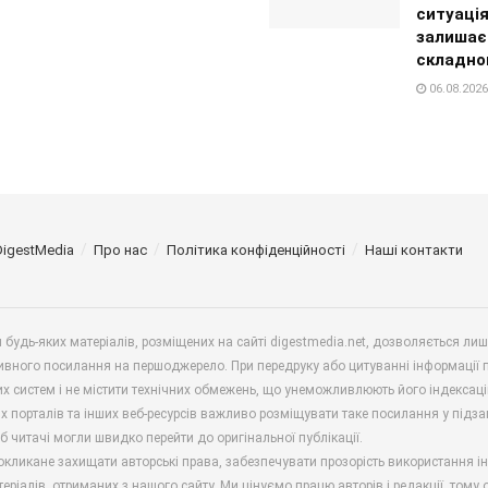
ситуаці
залишає
складно
06.08.2026
DigestMedia
Про нас
Політика конфіденційності
Наші контакти
будь-яких матеріалів, розміщених на сайті digestmedia.net, дозволяється ли
ивного посилання на першоджерело. При передруку або цитуванні інформації 
х систем і не містити технічних обмежень, що унеможливлюють його індексаці
х порталів та інших веб-ресурсів важливо розміщувати таке посилання у підз
б читачі могли швидко перейти до оригінальної публікації.
окликане захищати авторські права, забезпечувати прозорість використання і
еріалів, отриманих з нашого сайту. Ми цінуємо працю авторів і редакції, тому