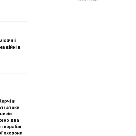
ісячні
а війні в
Керчі в
ті атаки
ників
ено два
і кораблі
ї охорони