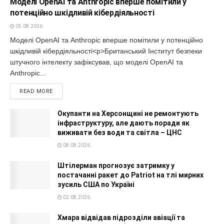
Моделі OpenAI та Anthropic вперше помітили у
потенційно шкідливій кібердіяльності
05.08.2026
Моделі OpenAI та Anthropic вперше помітили у потенційно
шкідливій кібердіяльності<p>Британський Інститут безпеки
штучного інтелекту зафіксував, що моделі OpenAI та
Anthropic...
READ MORE
Окупанти на Херсонщині не ремонтують
інфраструктуру, але дають поради як
виживати без води та світла – ЦНС
08.08.2026
Штілерман прогнозує затримку у
постачанні ракет до Patriot на тлі мирних
зусиль США по Україні
02.08.2026
Хмара відвідав підрозділи авіації та