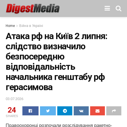
Home
Війна в Україні
Атака рф на Київ 2 липня:
слідство визначило
безпосередню
відповідальність
начальника генштабу рф
герасимова
03.07.2026
24
SHARES
Правоохоронці розпочали розслідування ракетно-