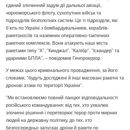
єдиний злочинний задум дії дальньої авіації,
чорноморського флоту, сухопутних військ та
підрозділів безпілотних систем. Це ті підрозділи, які
б’ють по Україні з бомбардувальників, кораблів-
ракетоносіїв та наземних оперативно-тактичних
ракетних комплексів. Вони атакують наші міста
ракетами типу "Х", "Кинджал", "Калібр", "Іскандер" та
ударними БПЛА", – повідомив Генпрокурор.
У межах цього кримінального провадження, за його
словами, "будуть досліджені й інші масовані ракетні та
дронові атаки по території України".
"Ми встановлюємо повний ланцюг відповідальності
російського командування: від тих, хто ухвалює
злочинні рішення і перетворює терор проти мирних
людей на державну політику, до тих, хто
безпосередньо запускає дрони й ракети по