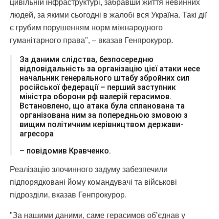
цивільній інфраструктурі, забравши життя невинних
людей, за якими сьогодні в жалобі вся Україна. Такі дії
є грубим порушенням норм міжнародного
гуманітарного права", – вказав Генпрокурор.
За даними слідства, безпосередню
відповідальність за організацію цієї атаки несе
начальник генерального штабу збройних сил
російської федерації – перший заступник
міністра оборони рф валерій герасимов.
Встановлено, що атака була спланована та
організована ним за попередньою змовою з
вищим політичним керівництвом держави-
агресора
– повідомив Кравченко.
Реалізацію злочинного задуму забезпечили
підпорядковані йому командувачі та військові
підрозділи, вказав Генпрокурор.
"За нашими даними, саме герасимов об’єднав у