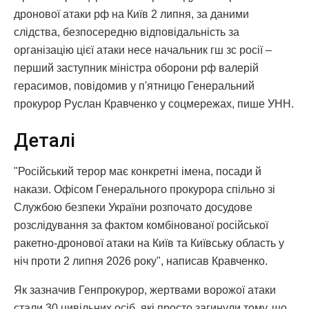
дронової атаки рф на Київ 2 липня, за даними
слідства, безпосередню відповідальність за
організацію цієї атаки несе начальник гш зс росії –
перший заступник міністра оборони рф валерій
герасимов, повідомив у п'ятницю Генеральний
прокурор Руслан Кравченко у соцмережах, пише УНН.
Деталі
"Російський терор має конкретні імена, посади й
накази. Офісом Генерального прокурора спільно зі
Службою безпеки України розпочато досудове
розслідування за фактом комбінованої російської
ракетно-дронової атаки на Київ та Київську область у
ніч проти 2 липня 2026 року", написав Кравченко.
Як зазначив Генпрокурор, жертвами ворожої атаки
стали 30 цивільних осіб, які просто загинули тому, що