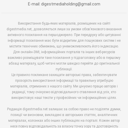
E-mail: digestmediaholding@gmail.com
Використання будь-яких матеріалів, розміщених на сайті
digestmedia.net, дозволяється лише за умови обов’язкового вказання
активного посилання на першоджерело. При передруку або цитуванні
інформації посилання має бути відкритим для пошукових систем і не
містити технічних обмежень, що унеможливлюють його індексацію.
Для онлайн-ЗМІ, інформаційних порталів та інших веб-ресурсів
важливо розміщувати таке посилання у підзаголовку або в першому
абзаці матеріалу, щоб читачі могли швидко перейти до оригінальної
публікації.
Це правило покликане захищати авторські права, забезпечувати
прозорість використання інформації та правильну атрибуцію
матеріалів, отриманих з нашого сайту. Ми цінуємо працю авторів і
редакції, тому очікуємо відповідального ставлення від усіх, хто
використовує наші тексти у професійних чи інформаційних цілях.
Редакція digestmedia.net залишає за собою право не поділяти думки,
позиції чи висновки, викладені в авторських статтях, аналітичних
матеріалах, колонках або інших публікаціях на порталі. Кожен автор
несе повну відповідальність за власну точку зору та достовірність