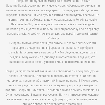
Використання будь-яких матеріалів, розміщених на сайті
digestmedia.net, дозволяється лише за умови обов’язкового вказання
активного посилання на першоджерело. При передруку або цитуванні
інформації посилання має бути відкритим для пошукових систем і не
містити технічних обмежень, що унеможливлюють його індексацію.
Для онлайн-ЗМІ, інформаційних порталів та інших веб-ресурсів
важливо розміщувати таке посилання у підзаголовку або в першому
абзаці матеріалу, щоб читачі могли швидко перейти до оригінальної
публікації.
Це правило покликане захищати авторські права, забезпечувати
прозорість використання інформації та правильну атрибуцію
матеріалів, отриманих з нашого сайту. Ми цінуємо працю авторів і
редакції, тому очікуємо відповідального ставлення від усіх, хто
використовує наші тексти у професійних чи інформаційних цілях.
Редакція digestmedia.net залишає за собою право не поділяти думки,
позиції чи висновки, викладені в авторських статтях, аналітичних
матеріалах, колонках або інших публікаціях на порталі. Кожен автор
несе повну відповідальність за власну точку зору та достовірність
поданої інформації. Ми також не відповідаємо за зміст матеріалів, які
були передруковані іншими ресурсами, ЗМІ чи платформами, оскільки
не можемо контролювати контекст, форму подачі або зміни, внесені
під час повторного використання матеріалів.