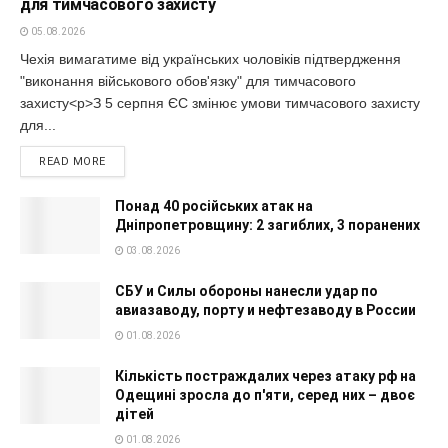
для тимчасового захисту
05.08.2026
Чехія вимагатиме від українських чоловіків підтвердження
"виконання військового обов'язку" для тимчасового
захисту<p>З 5 серпня ЄС змінює умови тимчасового захисту
для...
READ MORE
Понад 40 російських атак на
Дніпропетровщину: 2 загиблих, 3 поранених
03.08.2026
СБУ и Силы обороны нанесли удар по
авиазаводу, порту и нефтезаводу в России
01.08.2026
Кількість постраждалих через атаку рф на
Одещині зросла до п'яти, серед них – двоє
дітей
01.08.2026