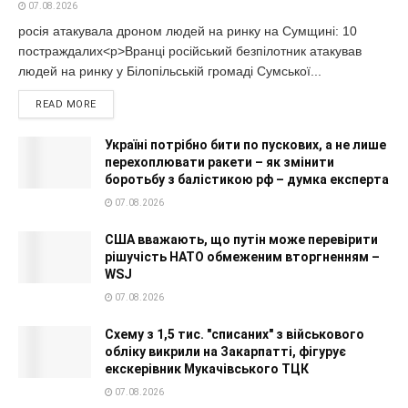
07.08.2026
росія атакувала дроном людей на ринку на Сумщині: 10
постраждалих<p>Вранці російський безпілотник атакував
людей на ринку у Білопільській громаді Сумської...
READ MORE
Україні потрібно бити по пускових, а не лише
перехоплювати ракети – як змінити
боротьбу з балістикою рф – думка експерта
07.08.2026
США вважають, що путін може перевірити
рішучість НАТО обмеженим вторгненням –
WSJ
07.08.2026
Схему з 1,5 тис. "списаних" з військового
обліку викрили на Закарпатті, фігурує
екскерівник Мукачівського ТЦК
07.08.2026