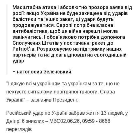
Масштабна атака і абсолютно прозора заява від
росії: якщо Україна не буде захищена від ударів
балістики та інших ракет, ці удари будуть
продовжуватися. Європі потрібна власна
антибалістика, щоб ця війна нарешті могла
закінчитись. І обовʼязково потрібна допомога
Сполучених Штатів у постачанні ракет до
Patriotʼів. Розраховуємо на підтримку наших
партнерів та на дієві відповіді на сьогоднішній
удар
– наголосив Зеленський.
"І дякую всім українцям та українкам за те, що не
нехтуєте сигналами повітряної тривоги. Слава
Україні!" – зазначив Президент.
Російський удар по Україні забрав життя 13 людей, у
Дніпрі 6 зниклих – МВС02.06.26, 09:59 • 8666
переглядiв