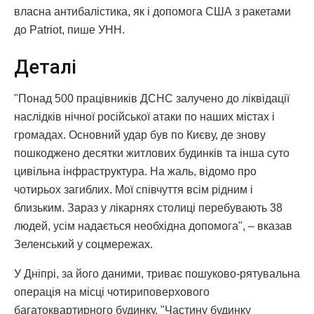
власна антибалістика, як і допомога США з ракетами
до Patriot, пише УНН.
Деталі
"Понад 500 працівників ДСНС залучено до ліквідації
наслідків нічної російської атаки по наших містах і
громадах. Основний удар був по Києву, де знову
пошкоджено десятки житлових будинків та інша суто
цивільна інфраструктура. На жаль, відомо про
чотирьох загиблих. Мої співчуття всім рідним і
близьким. Зараз у лікарнях столиці перебувають 38
людей, усім надається необхідна допомога", – вказав
Зеленський у соцмережах.
У Дніпрі, за його даними, триває пошуково-рятувальна
операція на місці чотириповерхового
багатоквартирного будинку. "Частину будинку