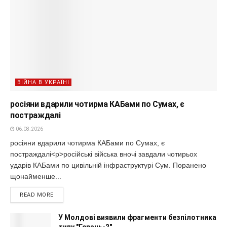
ВІЙНА В УКРАЇНІ
росіяни вдарили чотирма КАБами по Сумах, є
постраждалі
06.08.2026
росіяни вдарили чотирма КАБами по Сумах, є
постраждалі<p>російські війська вночі завдали чотирьох
ударів КАБами по цивільній інфраструктурі Сум. Поранено
щонайменше...
READ MORE
У Молдові виявили фрагменти безпілотника