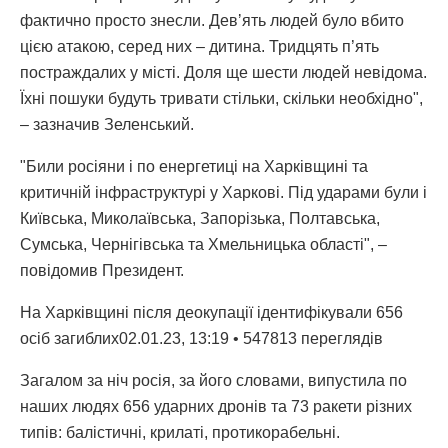
фактично просто знесли. Девʼять людей було вбито
цією атакою, серед них – дитина. Тридцять п’ять
постраждалих у місті. Доля ще шести людей невідома.
Їхні пошуки будуть тривати стільки, скільки необхідно",
– зазначив Зеленський.
"Били росіяни і по енергетиці на Харківщині та
критичній інфраструктурі у Харкові. Під ударами були і
Київська, Миколаївська, Запорізька, Полтавська,
Сумська, Чернігівська та Хмельницька області", –
повідомив Президент.
На Харківщині після деокупації ідентифікували 656
осіб загиблих02.01.23, 13:19 • 547813 переглядiв
Загалом за ніч росія, за його словами, випустила по
наших людях 656 ударних дронів та 73 ракети різних
типів: балістичні, крилаті, протикорабельні.