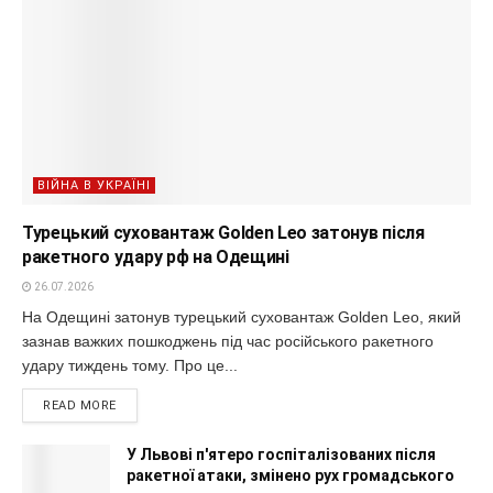
ВІЙНА В УКРАЇНІ
Турецький суховантаж Golden Leo затонув після
ракетного удару рф на Одещині
26.07.2026
На Одещині затонув турецький суховантаж Golden Leo, який
зазнав важких пошкоджень під час російського ракетного
удару тиждень тому. Про це...
READ MORE
У Львові п'ятеро госпіталізованих після
ракетної атаки, змінено рух громадського