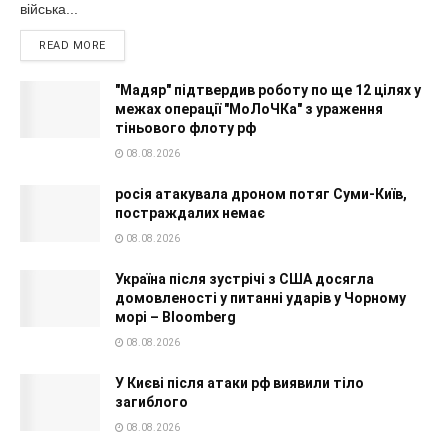
війська...
READ MORE
"Мадяр" підтвердив роботу по ще 12 цілях у
межах операції "МоЛоЧКа" з ураження
тіньового флоту рф
08.08.2026
росія атакувала дроном потяг Суми-Київ,
постраждалих немає
08.08.2026
Україна після зустрічі з США досягла
домовленості у питанні ударів у Чорному
морі – Bloomberg
08.08.2026
У Києві після атаки рф виявили тіло
загиблого
08.08.2026