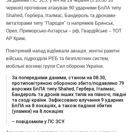
За даними ПС ЗСУ, у ніч на 19 червня (з 18:00 18
червня) противник атакував 90 ударними БпЛА типу
Shahed, Гербера, Італмас, Бандероль та дронами-
імітаторами типу "Пародія" із напрямків Брянськ,
Орел, Приморсько-Ахтарськ – рф, Гвардійське – ТОТ
АР Крим.
Повітряний напад відбивали авіація, зенітні ракетні
війська, підрозділи РЕБ та безпілотних систем,
мобільні вогневі групи Сил оборони України.
За попередніми даними, станом на 08.30,
протиповітряною обороною збито/подавлено 79
ворожих БпЛА типу Shahed, Гербера, Італмас,
Бандероль та дронів інших типів на півночі, півдні
та сході країни. Зафіксовано влучання 9 ударних
БпЛА на 8 локаціях, а також падіння збитих
(уламки) на 8 локаціях
– повідомили у ПС ЗСУ.