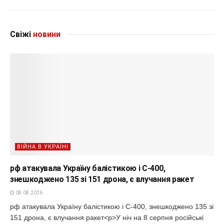
Свіжі
новини
ВІЙНА В УКРАЇНІ
рф атакувала Україну балістикою і С-400,
знешкоджено 135 зі 151 дрона, є влучання ракет
08.08.2026
рф атакувала Україну балістикою і С-400, знешкоджено 135 зі
151 дрона, є влучання ракет<p>У ніч на 8 серпня російські