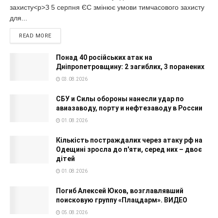
захисту<p>З 5 серпня ЄС змінює умови тимчасового захисту
для...
READ MORE
Понад 40 російських атак на
Дніпропетровщину: 2 загиблих, 3 поранених
03.08.2026
СБУ и Силы обороны нанесли удар по
авиазаводу, порту и нефтезаводу в России
01.08.2026
Кількість постраждалих через атаку рф на
Одещині зросла до п'яти, серед них – двоє
дітей
01.08.2026
Погиб Алексей Юков, возглавлявший
поисковую группу «Плацдарм». ВИДЕО
05.08.2026