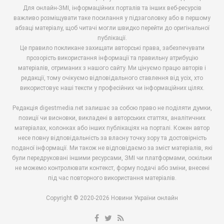
Для онлайн-ЗМІ, інформаційних порталів та інших веб-ресурсів
важливо розміщувати таке посилання у підзаголовку або в першому
абзаці матеріалу, щоб читачі могли швидко перейти до оригінальної
публікації.
Це правило покликане захищати авторські права, забезпечувати
прозорість використання інформації та правильну атрибуцію
матеріалів, отриманих з нашого сайту. Ми цінуємо працю авторів і
редакції, тому очікуємо відповідального ставлення від усіх, хто
використовує наші тексти у професійних чи інформаційних цілях.
Редакція digestmedia.net залишає за собою право не поділяти думки,
позиції чи висновки, викладені в авторських статтях, аналітичних
матеріалах, колонках або інших публікаціях на порталі. Кожен автор
несе повну відповідальність за власну точку зору та достовірність
поданої інформації. Ми також не відповідаємо за зміст матеріалів, які
були передруковані іншими ресурсами, ЗМІ чи платформами, оскільки
не можемо контролювати контекст, форму подачі або зміни, внесені
під час повторного використання матеріалів.
Copyright © 2020-2026 Новини України онлайн