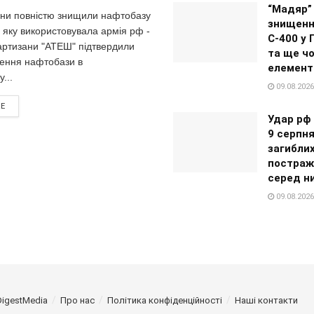
“Мадяр”
ни повністю знищили нафтобазу
знищенн
, яку використовувала армія рф -
С-400 у
тизани "АТЕШ" підтвердили
та ще ч
ення нафтобази в
елемент
...
09.08.2026
RE
Удар рф 
9 серпня
загиблих
постраж
серед н
09.08.2026
DigestMedia
Про нас
Політика конфіденційності
Наші контакти