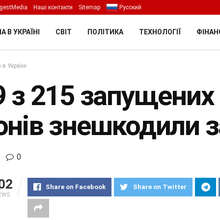
gestMedia
Наші контакти
Sitemap
Русский
А В УКРАЇНІ
СВІТ
ПОЛІТИКА
ТЕХНОЛОГІЇ
ФІНАН
 в Україні
 з 215 запущених 
онів знешкодили з
0
02
Share on Facebook
Share on Twitter
IEWS