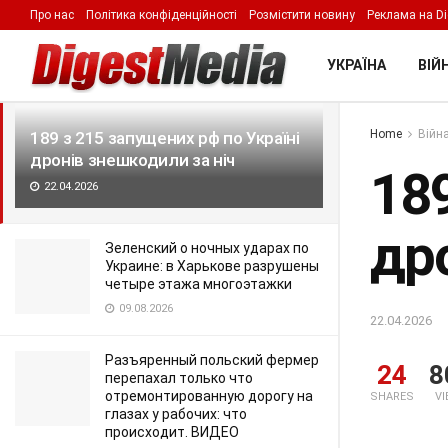
Про нас
Політика конфіденційності
Розмістити новину
Реклама на Di
LATEST
TRENDING
Filter
УКРАЇНА
ВІЙН
Home
Війна
189 з 215 запущених рф по Україні
дронів знешкодили за ніч
189
22.04.2026
др
Зеленский о ночных ударах по
Украине: в Харькове разрушены
четыре этажа многоэтажки
09.08.2026
22.04.2026
Разъяренный польский фермер
24
8
перепахал только что
отремонтированную дорогу на
SHARES
V
глазах у рабочих: что
происходит. ВИДЕО