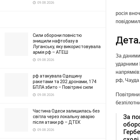
09.08.2026
росія вноч
повідомил
Сили оборони повністю
Дета
знищили нафтобазу в
Луганську, яку використовувала
армія рф – АТЕШ
За даними 
09.08.2026
ударними 
напрямків
рф атакувала Одещину
рф, Чауда 
ракетами та 202 дронами, 174
БПЛА збито – Повітряні сили
Повітряний
09.08.2026
безпілотни
Частина Одеси залишилась без
За по
світла через локальну аварію
після атаки рф – ДТЕК
оборо
09.08.2026
Гербе
сході