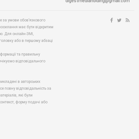
digestmediaholding@gmail.com
ше за умови обов’язкового
посилання має бути відкритим
ю. Для онлайн-ЗМІ,
аголовку або в першому абзаці
нформації та правильну
 очікуємо відповідального
викладені в авторських
есе повну відповідальність за
атеріалів, які були
онтекст, форму подачі або