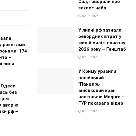
Сил, говорили про
захист неба
02.08.2026
У липні рф зазнала
рекордних втрат у
увала
живій силі з початку
 ракетами
2026 року – Генштаб
ронами, 174
ито –
02.08.2026
і сили
У Криму уразили
російський
"Панцирь" і
 Одеси
військовий кран
ась без
новітньою Magura –
ерез
ГУР показало відео
у аварію
аки рф –
07.08.2026