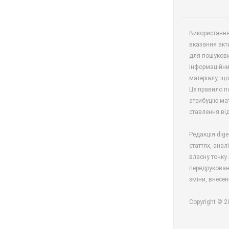
Використання 
вказання акт
для пошукови
інформаційни
матеріалу, що
Це правило п
атрибуцію мат
ставлення від
Редакція dige
статтях, анал
власну точку 
передрукован
зміни, внесен
Copyright © 