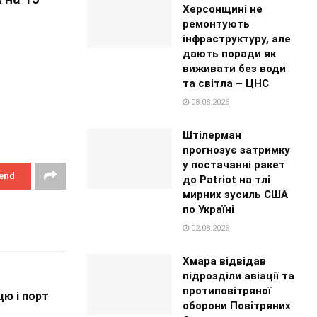
Херсонщині не
ремонтують
інфраструктуру, але
дають поради як
виживати без води
та світла – ЦНС
08.08.2026
Штілерман
прогнозує затримку
у постачанні ракет
end
до Patriot на тлі
мирних зусиль США
по Україні
02.08.2026
Хмара відвідав
підрозділи авіації та
протиповітряної
цю і порт
оборони Повітряних