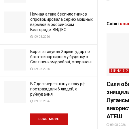
Ночная атака беспилотников
спровоцировала серию мощных
Свіжі
нов
взрывов в российском
Белгороде. ВИДЕО
09.08.2026
Ворог атакував Харків: удар по
багатоквартирному будинку в
Салтівському районі, є поранені
09.08.2026
ВІЙНА В У
Сили об
В Одесі через нічну атаку рф
постраждали 6 людей, є
знищили
руйнування
Луганськ
09.08.2026
викорис
АТЕШ
LOAD MORE
09.08.2026