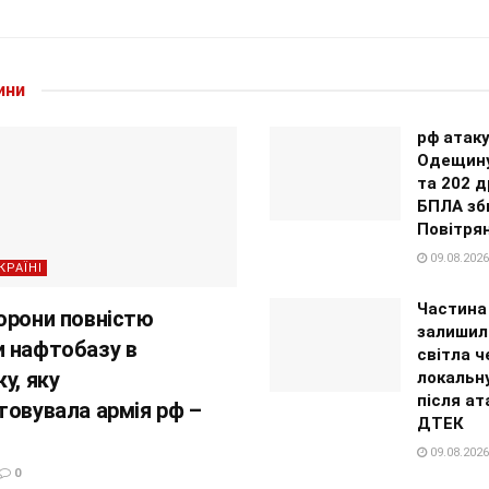
ини
рф атак
Одещину
та 202 д
БПЛА зб
Повітрян
09.08.2026
КРАЇНІ
Частина
орони повністю
залишил
 нафтобазу в
світла ч
у, яку
локальн
після ат
товувала армія рф –
ДТЕК
09.08.2026
0