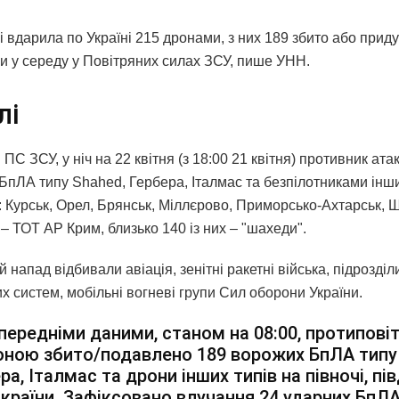
і вдарила по Україні 215 дронами, з них 189 збито або прид
и у середу у Повітряних силах ЗСУ, пише УНН.
лі
ПС ЗСУ, у ніч на 22 квітня (з 18:00 21 квітня) противник ата
БпЛА типу Shahed, Гербера, Італмас та безпілотниками інших
: Курськ, Орел, Брянськ, Міллєрово, Приморсько-Ахтарськ, 
– ТОТ АР Крим, близько 140 із них – "шахеди".
 напад відбивали авіація, зенітні ракетні війська, підрозді
х систем, мобільні вогневі групи Сил оборони України.
передніми даними, станом на 08:00, протипов
ною збито/подавлено 189 ворожих БпЛА типу
ра, Італмас та дрони інших типів на півночі, пів
 країни. Зафіксовано влучання 24 ударних БпЛА