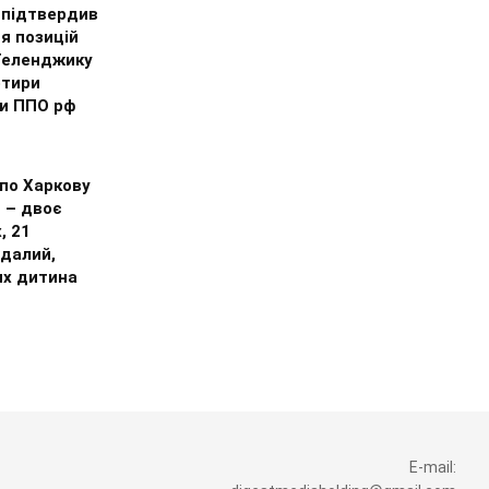
 підтвердив
я позицій
 Геленджику
отири
и ППО рф
по Харкову
 – двоє
, 21
далий,
их дитина
E-mail: