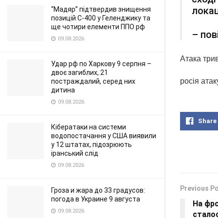
локац
“Мадяр” підтвердив знищення
позицій С-400 у Геленджику та
ще чотири елементи ППО рф
– пов
09.08.2026
Атака три
Удар рф по Харкову 9 серпня –
двоє загиблих, 21
росія атак
постраждалий, серед них
дитина
09.08.2026
Share
Кібератаки на системи
водопостачання у США виявили
у 12 штатах, підозрюють
іранський слід
09.08.2026
Previous P
Гроза и жара до 33 градусов:
погода в Украине 9 августа
На фро
09.08.2026
сталос