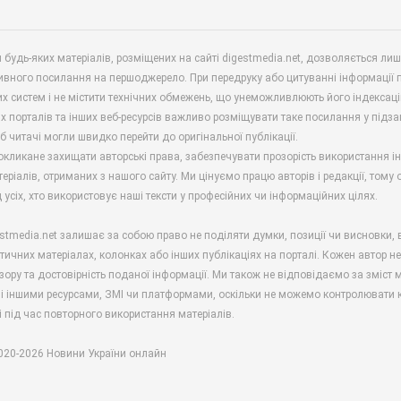
будь-яких матеріалів, розміщених на сайті digestmedia.net, дозволяється ли
ивного посилання на першоджерело. При передруку або цитуванні інформації 
х систем і не містити технічних обмежень, що унеможливлюють його індексаці
х порталів та інших веб-ресурсів важливо розміщувати таке посилання у підз
б читачі могли швидко перейти до оригінальної публікації.
окликане захищати авторські права, забезпечувати прозорість використання і
еріалів, отриманих з нашого сайту. Ми цінуємо працю авторів і редакції, тому
 усіх, хто використовує наші тексти у професійних чи інформаційних цілях.
stmedia.net залишає за собою право не поділяти думки, позиції чи висновки, 
ітичних матеріалах, колонках або інших публікаціях на порталі. Кожен автор н
зору та достовірність поданої інформації. Ми також не відповідаємо за зміст м
і іншими ресурсами, ЗМІ чи платформами, оскільки не можемо контролювати к
і під час повторного використання матеріалів.
2020-2026 Новини України онлайн