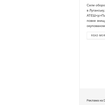
Сили оборо
в Луганську
АТЕШ<p>Пар
повне знищ
окупованому
READ MO
Реклама на 