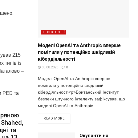
ушено,
ТЕХНОЛОГІЇ
Моделі OpenAI та Anthropic вперше
помітили у потенційно шкідливій
кував 215
кібердіяльності
 типів із
05.08.2026
0
Шаталово –
Моделі OpenAI та Anthropic вперше
помітили у потенційно шкідливій
кібердіяльності<p>Британський Інститут
ли РЕБ та
безпеки штучного інтелекту зафіксував, що
моделі OpenAI та Anthropic...
ітряною
READ MORE
 Shahed,
дні та
Окупанти на
 на 13