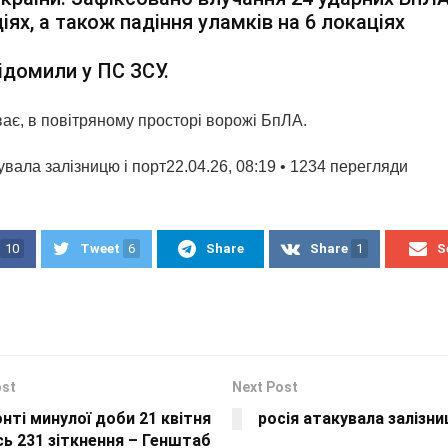
іях, а також падіння уламків на 6 локаціях
ідомили у ПС ЗСУ.
ває, в повітряному просторі ворожі БпЛА.
увала залізницю і порт22.04.26, 08:19 • 1234 перегляди
10
Tweet
6
Share
Share
1
S
ost
Next Post
нті минулої доби 21 квітня
росія атакувала залізни
ь 231 зіткнення – Генштаб