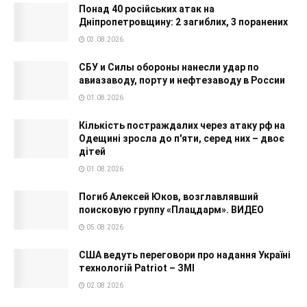
Понад 40 російських атак на
Дніпропетровщину: 2 загиблих, 3 поранених
03.08.2026
СБУ и Силы обороны нанесли удар по
авиазаводу, порту и нефтезаводу в России
01.08.2026
Кількість постраждалих через атаку рф на
Одещині зросла до п'яти, серед них – двоє
дітей
01.08.2026
Погиб Алексей Юков, возглавлявший
поисковую группу «Плацдарм». ВИДЕО
05.08.2026
США ведуть переговори про надання Україні
технологій Patriot – ЗМІ
02.08.2026