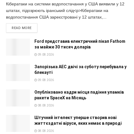
Кібератаки на системи водопостачання у США виявили у 12
штатах, підозрюють іранський слід<p>Кібератаки на
водопостачання США зареєстровані у 12 штатах,...
READ MORE
Ford представив електричний пікап Fathom
за майже 30 тисяч доларів
09.08.2026
Запорізька АЕС двічі за суботу перебувала у
блекауті
09.08.2026
Опубліковано кадри місця падіння уламків
ракети SpaceX на Місяць
08.08.2026
Штучний інтелект уперше створив нові
життєздатні віруси, яких немає в природі
08.08.2026