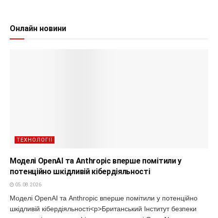
Онлайн новини
ТЕХНОЛОГІЇ
Моделі OpenAI та Anthropic вперше помітили у
потенційно шкідливій кібердіяльності
05.08.2026
Моделі OpenAI та Anthropic вперше помітили у потенційно
шкідливій кібердіяльності<p>Британський Інститут безпеки