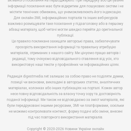
активного посилання на першоджерело. При передруку або цитуванні
інформації посилання має бути відкритим для пошукових систем і не
містити технічних обмежень, що унеможливлюють його індексацію.
Для онлайн-ЗМІ, інформаційних порталів та інших веб-ресурсів
важливо розміщувати таке посилання у підзаголовку або в першому
абзаці матеріалу, щоб читачі могли швидко перейти до оригінальної
публікації.
Це правило покликане захищати авторські права, забезпечувати
прозорість використання інформації та правильну атрибуцію
матеріалів, отриманих з нашого сайту. Ми цінуємо працю авторів і
редакції, тому очікуємо відповідального ставлення від усіх, хто
використовує наші тексти у професійних чи інформаційних цілях.
Редакція digestmedia.net залишає за собою право не поділяти думки,
позиції чи висновки, викладені в авторських статтях, аналітичних
матеріалах, колонках або інших публікаціях на порталі. Кожен автор
несе повну відповідальність за власну точку зору та достовірність
поданої інформації. Ми також не відповідаємо за зміст матеріалів, які
були передруковані іншими ресурсами, ЗМІ чи платформами, оскільки
не можемо контролювати контекст, форму подачі або зміни, внесені
під час повторного використання матеріалів.
Copyright © 2020-2026 Новини України онлайн