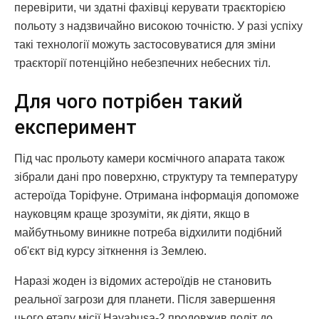
перевірити, чи здатні фахівці керувати траєкторією
польоту з надзвичайно високою точністю. У разі успіху
такі технології можуть застосовуватися для зміни
траєкторії потенційно небезпечних небесних тіл.
Для чого потрібен такий
експеримент
Під час прольоту камери космічного апарата також
зібрали дані про поверхню, структуру та температуру
астероїда Торіфуне. Отримана інформація допоможе
науковцям краще зрозуміти, як діяти, якщо в
майбутньому виникне потреба відхилити подібний
об'єкт від курсу зіткнення із Землею.
Наразі жоден із відомих астероїдів не становить
реальної загрози для планети. Після завершення
цього етапу місії Hayabusa-2 продовжив політ до