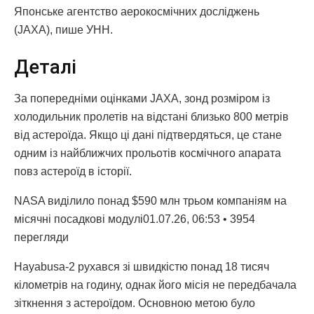
Японське агентство аерокосмічних досліджень
(JAXA), пише УНН.
Деталі
За попередніми оцінками JAXA, зонд розміром із
холодильник пролетів на відстані близько 800 метрів
від астероїда. Якщо ці дані підтвердяться, це стане
одним із найближчих прольотів космічного апарата
повз астероїд в історії.
NASA виділило понад $590 млн трьом компаніям на
місячні посадкові модулі01.07.26, 06:53 • 3954
перегляди
Hayabusa-2 рухався зі швидкістю понад 18 тисяч
кілометрів на годину, однак його місія не передбачала
зіткнення з астероїдом. Основною метою було