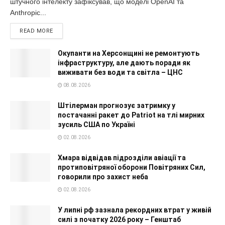
штучного інтелекту зафіксував, що моделі OpenAI та
Anthropic...
READ MORE
Окупанти на Херсонщині не ремонтують
інфраструктуру, але дають поради як
виживати без води та світла – ЦНС
08.08.2026
Штілерман прогнозує затримку у
постачанні ракет до Patriot на тлі мирних
зусиль США по Україні
02.08.2026
Хмара відвідав підрозділи авіації та
протиповітряної оборони Повітряних Сил,
говорили про захист неба
02.08.2026
У липні рф зазнала рекордних втрат у живій
силі з початку 2026 року – Генштаб