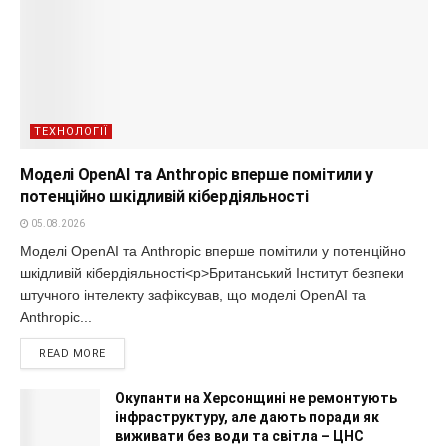
ТЕХНОЛОГІЇ
Моделі OpenAI та Anthropic вперше помітили у
потенційно шкідливій кібердіяльності
05.08.2026
Моделі OpenAI та Anthropic вперше помітили у потенційно
шкідливій кібердіяльності<p>Британський Інститут безпеки
штучного інтелекту зафіксував, що моделі OpenAI та
Anthropic...
READ MORE
Окупанти на Херсонщині не ремонтують
інфраструктуру, але дають поради як
виживати без води та світла – ЦНС