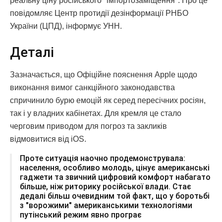
реальну ціну російського "імпортозаміщення". Про це
повідомляє Центр протидії дезінформації РНБО
України (ЦПД), інформує УНН.
Деталі
Зазначається, що Офіційне пояснення Apple щодо
виконання вимог санкційного законодавства
спричинило бурю емоцій як серед пересічних росіян,
так і у владних кабінетах. Для кремля це стало
черговим приводом для погроз та закликів
відмовитися від iOS.
Проте ситуація наочно продемонструвала:
населення, особливо молодь, цінує американські
гаджети та звичний цифровий комфорт набагато
більше, ніж риторику російської влади. Стає
дедалі більш очевидним той факт, що у боротьбі
з "ворожими" американськими технологіями
путінський режим явно програє