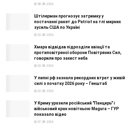
08.08.2026
Штілерман прогнозує затримку у
постачанні ракет до Patriot на тлі мирних
зусиль США по Україні
02.08.2026
Хмара відвідав підрозділи авіації та
протиповітряної оборони Повітряних Сил,
говорили про захист неба
02.08.2026
У липні рф зазнала рекордних втрат у живій
силі з початку 2026 року – Генштаб
02.08.2026
У Криму уразили російський "Панцирь" і
військовий кран новітньою Magura – ГУР
показало відео
07.08.2026