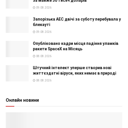
за майже 30 тисяч доларів
09.08.2026
Запорізька АЕС двічі за суботу перебувала у
блекауті
09.08.2026
Опубліковано кадри місця падіння уламків
ракети SpaceX на Місяць
08.08.2026
Штучний інтелект уперше створив нові
життєздатні віруси, яких немає в природі
08.08.2026
Онлайн новини