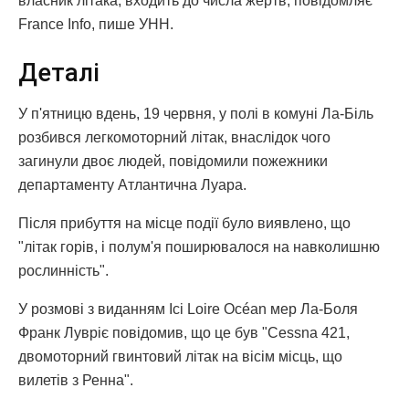
власник літака, входить до числа жертв, повідомляє
France Info, пише УНН.
Деталі
У п'ятницю вдень, 19 червня, у полі в комуні Ла-Біль
розбився легкомоторний літак, внаслідок чого
загинули двоє людей, повідомили пожежники
департаменту Атлантична Луара.
Після прибуття на місце події було виявлено, що
"літак горів, і полум'я поширювалося на навколишню
рослинність".
У розмові з виданням Ici Loire Océan мер Ла-Боля
Франк Лувріє повідомив, що це був "Cessna 421,
двомоторний гвинтовий літак на вісім місць, що
вилетів з Ренна".