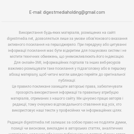
E-mail: digestmediaholding@gmail.com
Використання будь-яких матеріалів, розміщених на сайті
digestmedia.net, дозволяється лише за умови обов’язкового вказання
активного посилання на першоджерело. При передруку або цитуванні
інформації посилання має бути відкритим для пошукових систем і не
містити технічних обмежень, що унеможливлюють його індексацію.
Для онлайн-ЗМІ, інформаційних порталів та інших веб-ресурсів
важливо розміщувати таке посилання у підзаголовку або в першому
абзаці матеріалу, щоб читачі могли швидко перейти до оригінальної
публікації.
Це правило покликане захищати авторські права, забезпечувати
прозорість використання інформації та правильну атрибуцію
матеріалів, отриманих з нашого сайту. Ми цінуємо працю авторів і
редакції, тому очікуємо відповідального ставлення від усіх, хто
використовує наші тексти у професійних чи інформаційних цілях.
Редакція digestmedia.net залишає за собою право не поділяти думки,
позиції чи висновки, викладені в авторських статтях, аналітичних