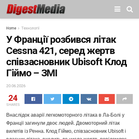
Home
Технології
У Франції розбився літак
Cessna 421, серед жертв
співзасновник Ubisoft Клод
Гіймо – ЗМІ
20.06.2026
24
SHARES
Внаслідок аварії легкомоторного літака в Ла-Болі у
Франції загинули двоє людей. Двомоторний літак
вилетів із Ренна. Клод Гіймо, співзасновник Ubisoft і