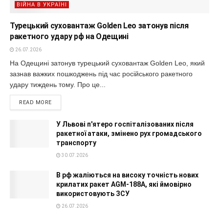
ВІЙНА В УКРАЇНІ
Турецький суховантаж Golden Leo затонув після
ракетного удару рф на Одещині
26.07.2026
На Одещині затонув турецький суховантаж Golden Leo, який
зазнав важких пошкоджень під час російського ракетного
удару тиждень тому. Про це...
READ MORE
У Львові п'ятеро госпіталізованих після
ракетної атаки, змінено рух громадського
транспорту
30.07.2026
В рф жаліються на високу точність нових
крилатих ракет AGM-188A, які ймовірно
використовують ЗСУ
26.07.2026