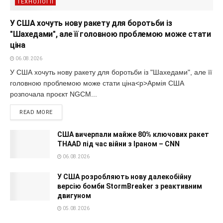
ТЕХНОЛОГІЇ
У США хочуть нову ракету для боротьби із
"Шахедами", але її головною проблемою може стати
ціна
06.08.2026
У США хочуть нову ракету для боротьби із "Шахедами", але її
головною проблемою може стати ціна<p>Армія США
розпочала проєкт NGCM...
READ MORE
США вичерпали майже 80% ключових ракет
THAAD під час війни з Іраном – CNN
06.08.2026
У США розробляють нову далекобійну
версію бомби StormBreaker з реактивним
двигуном
05.08.2026