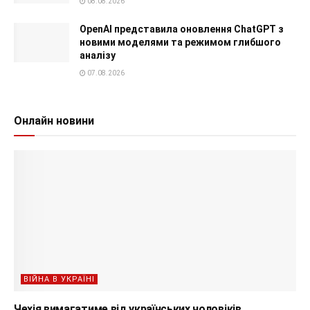
08.08.2026
OpenAI представила оновлення ChatGPT з
новими моделями та режимом глибшого
аналізу
07.08.2026
Онлайн новини
ВІЙНА В УКРАЇНІ
Чехія вимагатиме від українських чоловіків