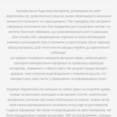
Використання будь-яких матеріалів, розміщених на сайті
digestmedia.net, дозволяється лише за умови обов’язкового вказання
активного посилання на першоджерело. При передруку або цитуванні
інформації посилання має бути відкритим для пошукових систем і не
містити технічних обмежень, що унеможливлюють його індексацію.
Для онлайн-ЗМІ, інформаційних порталів та інших веб-ресурсів
важливо розміщувати таке посилання у підзаголовку або в першому
абзаці матеріалу, щоб читачі могли швидко перейти до оригінальної
публікації.
Це правило покликане захищати авторські права, забезпечувати
прозорість використання інформації та правильну атрибуцію
матеріалів, отриманих з нашого сайту. Ми цінуємо працю авторів і
редакції, тому очікуємо відповідального ставлення від усіх, хто
використовує наші тексти у професійних чи інформаційних цілях.
Редакція digestmedia.net залишає за собою право не поділяти думки,
позиції чи висновки, викладені в авторських статтях, аналітичних
матеріалах, колонках або інших публікаціях на порталі. Кожен автор
несе повну відповідальність за власну точку зору та достовірність
поданої інформації. Ми також не відповідаємо за зміст матеріалів, які
були передруковані іншими ресурсами, ЗМІ чи платформами, оскільки