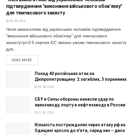
підтвердження "виконання військового обов'язку"
для тимчасового захисту
05.08.2026
Чехія вимагатиме від українських чоловіків підтвердження
"виконання військового обов'язку" для тимчасового
захисту<p>З 5 серпня ЄС змінює умови тимчасового захисту
для...
READ MORE
Понад 40 російських атак на
Дніпропетровщину: 2 загиблих, 3 поранених
03.08.2026
СБУ и Силы обороны нанесли удар по
авиазаводу, порту и нефтезаводу в России
01.08.2026
Кількість постраждалих через атаку рф на
Одещині зросла до п'яти, серед них – двоє