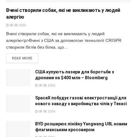
Вчені створили собак, які не викликають у людей
алергію
08.08.2026
Вчені створили собак, які не викликають у людей
алергію<p>Вчені з США за допомогою технології CRISPR
створили біглів без білка, що...
READ MORE
США купують лазери для боротьби з
дронами на $400 млн – Bloomberg
08.08.2026
SpaceX побудує газові електростанції для
нового заводу з виробництва чіпів у Техасі
08.08.2026
BYD розширює лінійку Yangwang U8L новим
флагманським кросовером