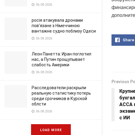
06.08.2026
финансиро
дополните
росія атакувала дронами
пов’язане з Німеччиною
вантажне судно поблизу Одеси
06.08.2026
Share
Леон Панетта: Иран поглотил
нас, а Путин прощупывает
слабость Америки
06.08.2026
Previous P
Расследователи раскрыли
Крупн
реальную статистику потерь
бухга
среди срочников в Курской
облсти
ACCA 
экзам
06.08.2026
с ИИ
LOAD MORE