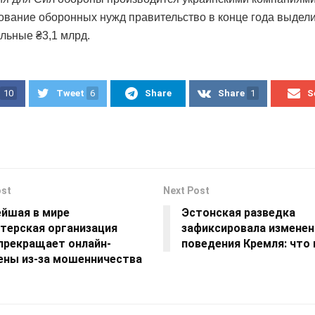
вание оборонных нужд правительство в конце года выдел
льные ₴3,1 млрд.
10
Tweet
6
Share
Share
1
S
ost
Next Post
ейшая в мире
Эстонская разведка
лтерская организация
зафиксировала изменен
прекращает онлайн-
поведения Кремля: что
ены из-за мошенничества