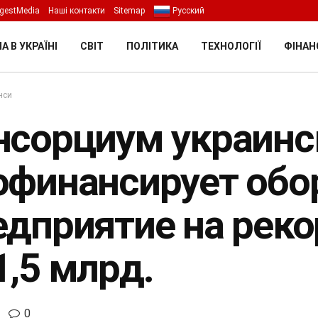
gestMedia
Наші контакти
Sitemap
Русский
А В УКРАЇНІ
СВІТ
ПОЛІТИКА
ТЕХНОЛОГІЇ
ФІНАН
нси
нсорциум украинс
офинансирует обо
едприятие на рек
1,5 млрд.
0