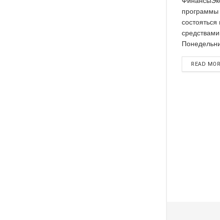
ФинансыЭк
программы
состояться
средствами 
Понедельник
READ MO