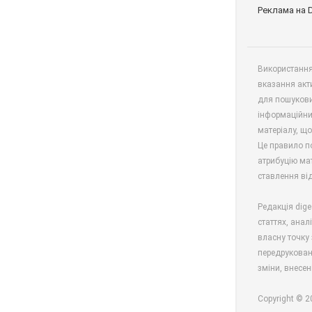
Реклама на 
Використання 
вказання акт
для пошукови
інформаційни
матеріалу, що
Це правило п
атрибуцію мат
ставлення від
Редакція dige
статтях, анал
власну точку 
передрукован
зміни, внесен
Copyright © 