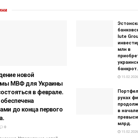
ини
Эстонск
банковс
Iute Gro
инвести
млн в
приобре
украинск
банкрот.
ение новой
15.02.2026
ммы МВФ для Украины
остояться в феврале.
Портфел
руках ф
 обеспечена
продолж
ами до конца первого
в начале
а.
превыси
млрд.
0
15.02.2026