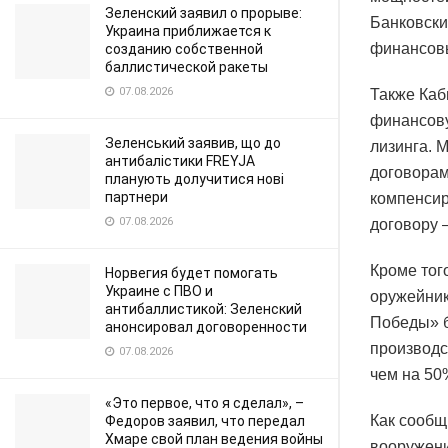
Зеленский заявил о прорыве:
Банковски
Украина приближается к
финансов
созданию собственной
баллистической ракеты
07.08.2026
Также Каб
финансову
Зеленський заявив, що до
лизинга. 
антибалістики FREYJA
договорам
планують долучитися нові
партнери
компенсир
07.08.2026
договору 
Кроме тог
Норвегия будет помогать
Украине с ПВО и
оружейник
антибаллистикой: Зеленский
Победы» б
анонсировал договоренности
производс
07.08.2026
чем на 50
«Это первое, что я сделал», –
Как сообщ
Федоров заявил, что передал
Хмаре свой план ведения войны
вооружени