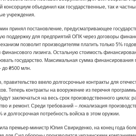
й консорциум объединил как государственные, так и частны
ые учреждения.
мин принял постановление, предусматривающее государс
ю поддержку для предприятий ОПК через договоры финан
Механизм позволит производителям платить только 5% годо
 финансового лизинга. Остальную стоимость финансирован
овать государство. Максимальная сумма финансирования 
– до ₴500 млн.
о, правительство ввело долгосрочные контракты для отече
ов. Теперь контракты на вооружение из перечня программ
удут заключаться на весь срок производственного цикла: р
тво и ремонт. Среди требований – локализация производст
% и долгосрочная потребность войска в этом оружии.
ила премьер-министр Юлия Свириденко, на конец года бол
я для Сил обороны производится украинскими компаниями