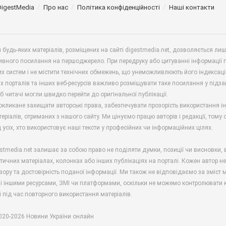
DigestMedia
Про нас
Політика конфіденційності
Наші контакти
будь-яких матеріалів, розміщених на сайті digestmedia.net, дозволяється ли
ивного посилання на першоджерело. При передруку або цитуванні інформації 
х систем і не містити технічних обмежень, що унеможливлюють його індексаці
х порталів та інших веб-ресурсів важливо розміщувати таке посилання у підз
б читачі могли швидко перейти до оригінальної публікації.
окликане захищати авторські права, забезпечувати прозорість використання і
еріалів, отриманих з нашого сайту. Ми цінуємо працю авторів і редакції, тому
 усіх, хто використовує наші тексти у професійних чи інформаційних цілях.
stmedia.net залишає за собою право не поділяти думки, позиції чи висновки, 
ітичних матеріалах, колонках або інших публікаціях на порталі. Кожен автор н
зору та достовірність поданої інформації. Ми також не відповідаємо за зміст м
і іншими ресурсами, ЗМІ чи платформами, оскільки не можемо контролювати к
і під час повторного використання матеріалів.
2020-2026 Новини України онлайн