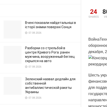
24
8
SHARES
V
Вчені показали найдетальніші в
історії знімки поверхні Сонця
07.08.2026
ВойнаТехн
оборонное
Разборки со стрельбой в
декабря, 
центре Кривого Рога: ранен
мужчина, вооруженный беглец
скрылся на авто
07.08.2026
Шесть укр
Зеленский назвал дедлайн для
финансово
собственной
для подде
антибаллистической ракеты
Украины
государст
07.08.2026
направлен
мощностей