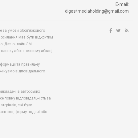
E-mail:
digestmediaholding@gmail.com
ше за умови обов’язкового
посилання має бути відкритим
ю. Для онлайн-ЗМІ,
аголовку або в першому абзаці
нформації та правильну
 очікуємо відповідального
викладені в авторських
есе повну відповідальність за
атеріалів, які були
онтекст, форму подачі або