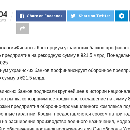
04
Share on Facebook
Share on Twitter
IEWS
ологииФинансы Консорциум украинских банков профинанс
 предприятие на рекордную сумму в ₴21,5 млрд. Понедельн
2025
аинских банков подписали крупнейшее в истории национал
го рынка консорциумное кредитное соглашение на сумму ₴
ржки предприятия оборонно-промышленного комплекса по
венные гарантии. Кредит предоставляется сроком на три го
 на расширение производства военного назначения, моде
 и обеспечение поставок вооружения для Сил обороны Ук