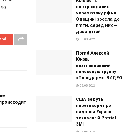
Кількість
постраждалих
ило
через атаку рф на
Одещині зросла до
п'яти, серед них –
двоє дітей
end
01.08.2026
Погиб Алексей
Юков,
возглавлявший
поисковую группу
«Плацдарм». ВИДЕО
05.08.2026
ие
США ведуть
 происходит
переговори про
надання Україні
технологій Patriot –
ЗМІ
02.08.2026