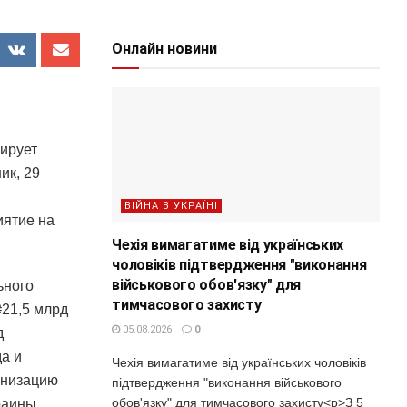
Онлайн новини
ирует
ик, 29
ВІЙНА В УКРАЇНІ
Чехія вимагатиме від українських
чоловіків підтвердження "виконання
військового обов'язку" для
ьного
тимчасового захисту
21,5 млрд
05.08.2026
0
д
да и
Чехія вимагатиме від українських чоловіків
рнизацию
підтвердження "виконання військового
обов'язку" для тимчасового захисту<p>З 5
раины.