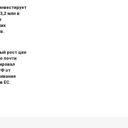
инвестирует
3,2 млн в
е
ких
в.
ый рост цен
о почти
ировал
РФ от
ивания
в ЕС.