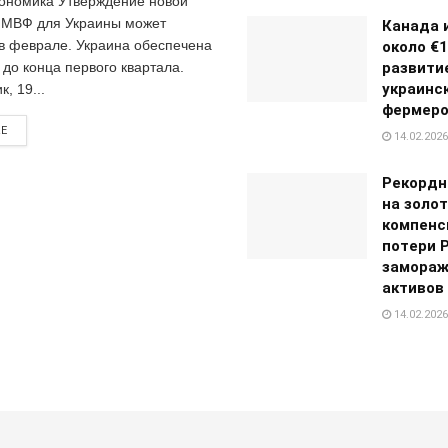
ономика Утверждение новой
 МВФ для Украины может
Канада 
 в феврале. Украина обеспечена
около €1
до конца первого квартала.
развити
украинс
, 19...
фермеро
RE
14.02.2026
Рекордн
на золот
компенс
потери 
замораж
активов 
14.02.2026