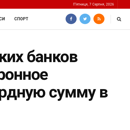
П’ятниця, 7 Серпня, 2026
СИ
СПОРТ
ких банков
ронное
ордную сумму в