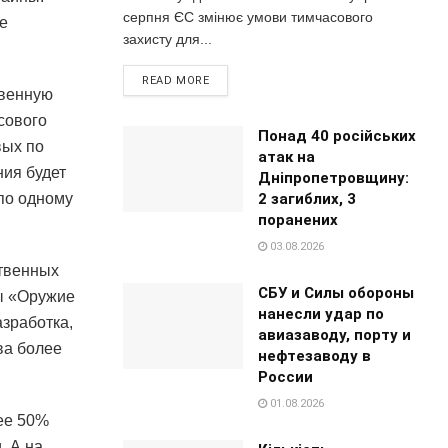
серпня ЄС змінює умови тимчасового
е
захисту для...
READ MORE
твенную
сового
Понад 40 російських
вых по
атак на
ия будет
Дніпропетровщину:
2 загиблих, 3
по одному
поранених
03.08.2026
ственных
СБУ и Силы обороны
ы «Оружие
нанесли удар по
азработка,
авиазаводу, порту и
ва более
нефтезаводу в
России
01.08.2026
ее 50%
. А на