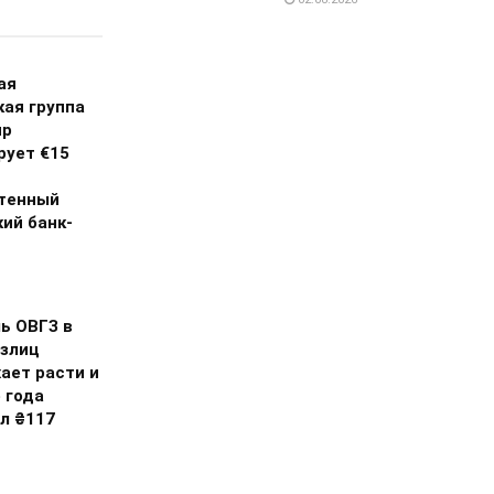
ая
кая группа
up
рует €15
тенный
ий банк-
ь ОВГЗ в
излиц
ает расти и
 года
л ₴117