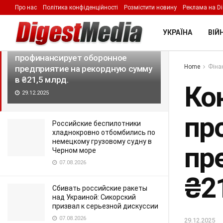
Про нас
Політика конфіденційності
Розмістити новину
Реклама на Di
LATEST
TRENDING
Filter
УКРАЇНА
ВІЙН
Консорциум украинских банков
профинансирует оборонное
Home
Фіна
предприятие на рекордную сумму
в ₴21,5 млрд.
Ко
29.12.2025
пр
Российские беспилотники
хладнокровно отбомбились по
немецкому грузовому судну в
пр
Черном море
07.08.2026
₴2
Сбивать российские ракеты
над Украиной: Сикорский
призвал к серьезной дискуссии
07.08.2026
29.12.2025