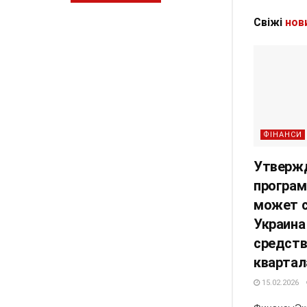
Свіжі
нов
ФІНАНСИ
Утвержд
програ
может с
Украина
средств
квартал
15.02.2026