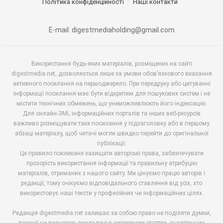
Політика конфіденційності
Наші контакти
E-mail: digestmediaholding@gmail.com
Використання будь-яких матеріалів, розміщених на сайті
digestmedia.net, дозволяється лише за умови обов’язкового вказання
активного посилання на першоджерело. При передруку або цитуванні
інформації посилання має бути відкритим для пошукових систем і не
містити технічних обмежень, що унеможливлюють його індексацію.
Для онлайн-ЗМІ, інформаційних порталів та інших веб-ресурсів
важливо розміщувати таке посилання у підзаголовку або в першому
абзаці матеріалу, щоб читачі могли швидко перейти до оригінальної
публікації.
Це правило покликане захищати авторські права, забезпечувати
прозорість використання інформації та правильну атрибуцію
матеріалів, отриманих з нашого сайту. Ми цінуємо працю авторів і
редакції, тому очікуємо відповідального ставлення від усіх, хто
використовує наші тексти у професійних чи інформаційних цілях.
Редакція digestmedia.net залишає за собою право не поділяти думки,
позиції чи висновки, викладені в авторських статтях, аналітичних