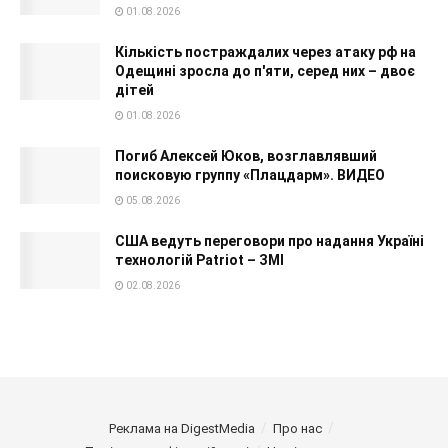
01.08.2026
Кількість постраждалих через атаку рф на
Одещині зросла до п'яти, серед них – двоє
дітей
01.08.2026
Погиб Алексей Юков, возглавлявший
поисковую группу «Плацдарм». ВИДЕО
05.08.2026
США ведуть переговори про надання Україні
технологій Patriot – ЗМІ
02.08.2026
Реклама на DigestMedia
Про нас