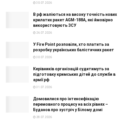
30.07.2026
В рф жаліються на високу точність нових
крилатих ракет AGM-188A, які ймовірно
використовують ЗСУ
26.07.2026
У Fire Point розповіли, хто платить за
розробку українських балістичних ракет
30.07.2026
Керівників організацій судитимуть за
підготовку кримських дітей до служби в
армії рф
31.07.2026
Домовилися про інтенсифікацію
перемовного процесу на всіх рівнях –
Буданов про зустріч у Білому домі
28.07.2026