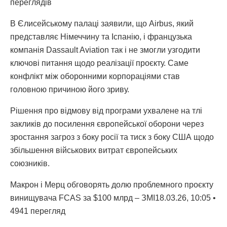
переглядiв
В Єлисейському палаці заявили, що Airbus, який
представляє Німеччину та Іспанію, і французька
компанія Dassault Aviation так і не змогли узгодити
ключові питання щодо реалізації проєкту. Саме
конфлікт між оборонними корпораціями став
головною причиною його зриву.
Рішення про відмову від програми ухвалене на тлі
закликів до посилення європейської оборони через
зростання загроз з боку росії та тиск з боку США щодо
збільшення військових витрат європейських
союзників.
Макрон і Мерц обговорять долю проблемного проєкту
винищувача FCAS за $100 млрд – ЗМІ18.03.26, 10:05 •
4941 перегляд