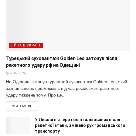
ВІЙНА В УКРАЇНІ
Турецький суховантаж Golden Leo затонув після
ракетного удару рф на Одещині
26.07.2026
На Одещині затонув турецький суховантаж Golden Leo, який
зазнав важких пошкоджень під час російського ракетного
удару тиждень тому. Про це...
READ MORE
У Львові п'ятеро госпіталізованих після
ракетної атаки, змінено рух громадського
транспорту