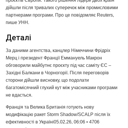
проєктів Європи. Такого рішення лідери двох країн
дійшли після тривалих суперечок між промисловими
партнерами програми. Про це повідомляє Reuters,
пише УНН.
Деталі
За даними агентства, канцлер Німеччини Фрідріх
Мерц і президент Франції Еммануель Макрон
обговорили майбутнє проєкту під час саміту ЄС –
Західні Балкани в Чорногорії. Після переговорів
сторони дійшли висновку, що подолати
багатомісячний глухий кут між учасниками програми
не вдасться.
Франція та Велика Британія готують нову
модифікацію ракет Storm Shadow/SCALP після їх
ефективності в Україні05.02.26, 06:06 • 4706