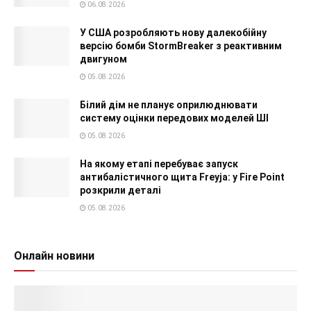
06.08.2026
У США розробляють нову далекобійну
версію бомби StormBreaker з реактивним
двигуном
05.08.2026
Білий дім не планує оприлюднювати
систему оцінки передових моделей ШІ
05.08.2026
На якому етапі перебуває запуск
антибалістичного щита Freyja: у Fire Point
розкрили деталі
05.08.2026
Онлайн новини